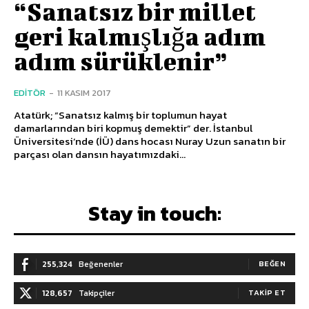
“Sanatsız bir millet
geri kalmışlığa adım
adım sürüklenir”
EDITÖR
-
11 KASIM 2017
Atatürk; “Sanatsız kalmış bir toplumun hayat
damarlarından biri kopmuş demektir” der. İstanbul
Üniversitesi’nde (İÜ) dans hocası Nuray Uzun sanatın bir
parçası olan dansın hayatımızdaki...
Stay in touch:
255,324
Beğenenler
BEĞEN
128,657
Takipçiler
TAKIP ET