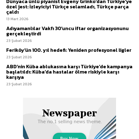
Dünyaca ünlü piyanist Evgeny Grinko’dan Türkiye’ye
özel jest: İzleyiciyi Türkçe selamladı, Türkçe parça
çaldı
13 Mart 2026
Adıyamanlılar Vakfı 30’uncu iftar organizasyonunu
gerçekleştirdi
23 Şubat 2026
Feriköy’ün 100. yıl hedefi: Yeniden profesyonel ligler
23 Şubat 2026
ABD’nin Küba ablukasına karşı Türkiye’de kampanya
başlatıldı: Küba’da hastalar ölme riskiyle karşı
karşıya
23 Şubat 2026