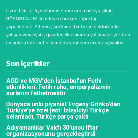
Uzun fikir tartışmalarının sonucunda ortaya çıkan
RÖPORTAJLIK ile isteyen herkes röportaj
yapabilecek. Sitemiz, herhangi bir basın sektöründe
çalışan veya işsiz, gazetecilik alanında çalışmalar yürüten
insanlara internet ortamında yeni pencereler açacaktır.
Son İçerikler
AGD ve MGV’den İstanbul’un Fethi
etkinlikleri: Fetih ruhu, emperyalizmin
surlarını fethetmektir
Dünyaca ünlü piyanist Evgeny Grinko’dan
Türkiye’ye özel jest: İzleyiciyi Türkçe
selamladı, Türkçe parça çaldı
Adıyamanlılar Vakfı 30’uncu iftar
organizasyonunu gerçekleştirdi