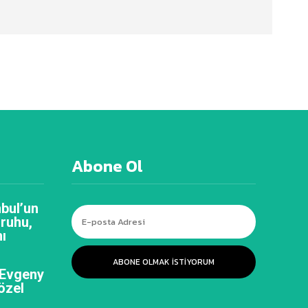
Abone Ol
bul’un
 ruhu,
ı
ABONE OLMAK ISTIYORUM
 Evgeny
özel