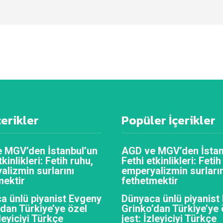
çerikler
Popüler İçerikler
 MGV’den İstanbul’un
AGD ve MGV’den İstan
tkinlikleri: Fetih ruhu,
Fethi etkinlikleri: Fetih
alizmin surlarını
emperyalizmin surların
mektir
fethetmektir
a ünlü piyanist Evgeny
Dünyaca ünlü piyanist
’dan Türkiye’ye özel
Grinko’dan Türkiye’ye 
zleyiciyi Türkçe
jest: İzleyiciyi Türkçe