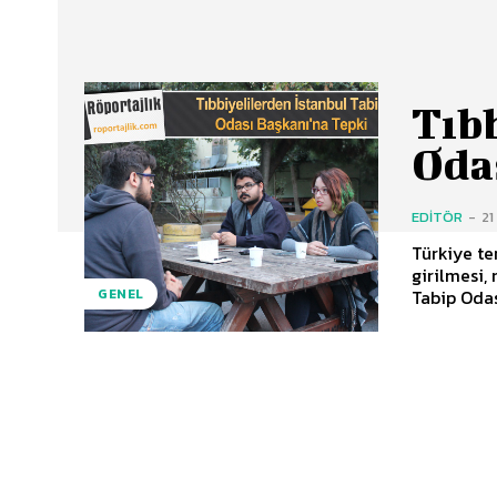
Tıbb
Oda
EDITÖR
-
21
Türkiye t
girilmesi,
Tabip Odas
GENEL