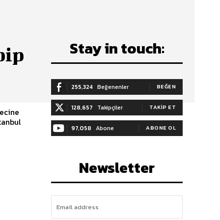
Stay in touch:
bip
255,324
Beğenenler
BEĞEN
128,657
Takipçiler
TAKIP ET
recine
stanbul
97,058
Abone
ABONE OL
Newsletter