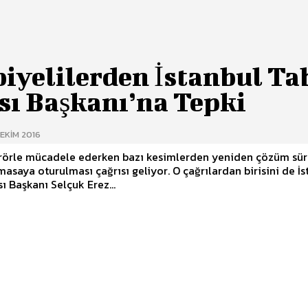
iyelilerden İstanbul Ta
sı Başkanı’na Tepki
 EKIM 2016
erörle mücadele ederken bazı kesimlerden yeniden çözüm sü
 masaya oturulması çağrısı geliyor. O çağrılardan birisini de İ
ı Başkanı Selçuk Erez...