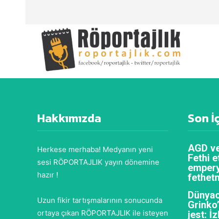
Hakkımızda
Son İ
AGD ve
Herkese merhaba! Medyanın yeni
Fethi e
sesi RÖPORTAJLIK yayın dönemine
empery
hazır !
fethet
Dünyac
Uzun fikir tartışmalarının sonucunda
Grinko
ortaya çıkan RÖPORTAJLIK ile isteyen
jest: İ