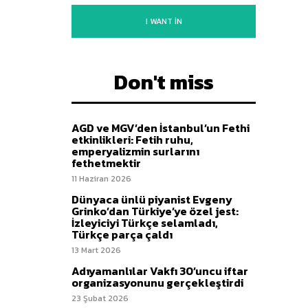
I WANT IN
Don't miss
AGD ve MGV’den İstanbul’un Fethi
etkinlikleri: Fetih ruhu,
emperyalizmin surlarını
fethetmektir
11 Haziran 2026
Dünyaca ünlü piyanist Evgeny
Grinko’dan Türkiye’ye özel jest:
İzleyiciyi Türkçe selamladı,
Türkçe parça çaldı
13 Mart 2026
Adıyamanlılar Vakfı 30’uncu iftar
organizasyonunu gerçekleştirdi
23 Şubat 2026