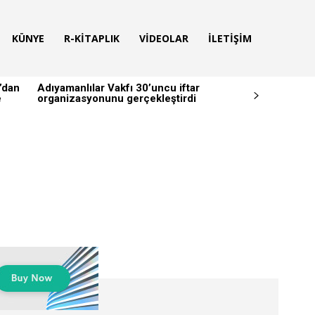
KÜNYE
R-KITAPLIK
VIDEOLAR
İLETIŞIM
’dan
Adıyamanlılar Vakfı 30’uncu iftar
e
organizasyonunu gerçekleştirdi