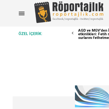
AGD ve MGV’den İ
ÖZEL IÇERIK:
etkinlikleri: Feti
surlarını fethetme