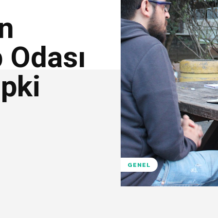
en
p Odası
pki
GENEL