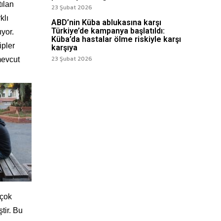
ılan
23 Şubat 2026
klı
ABD’nin Küba ablukasına karşı
Türkiye’de kampanya başlatıldı:
ıyor.
Küba’da hastalar ölme riskiyle karşı
ipler
karşıya
23 Şubat 2026
mevcut
 çok
tir. Bu