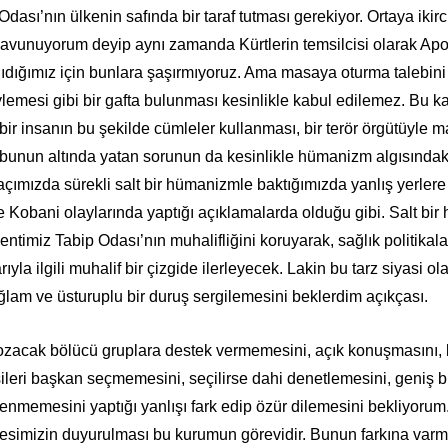
dası’nın ülkenin safında bir taraf tutması gerekiyor. Ortaya ikircik
avunuyorum deyip aynı zamanda Kürtlerin temsilcisi olarak Apo
ıdığımız için bunlara şaşırmıyoruz. Ama masaya oturma talebini
lemesi gibi bir gafta bulunması kesinlikle kabul edilemez. Bu k
bir insanın bu şekilde cümleler kullanması, bir terör örgütüyle 
n bunun altında yatan sorunun da kesinlikle hümanizm algısındak
çımızda sürekli salt bir hümanizmle baktığımızda yanlış yerlere
e Kobani olaylarında yaptığı açıklamalarda olduğu gibi. Salt bir
ntimiz Tabip Odası’nın muhalifliğini koruyarak, sağlık politikaları
yla ilgili muhalif bir çizgide ilerleyecek. Lakin bu tarz siyasi ol
lam ve üsturuplu bir duruş sergilemesini beklerdim açıkçası.
ozacak bölücü gruplara destek vermemesini, açık konuşmasını,
leri başkan seçmemesini, seçilirse dahi denetlemesini, geniş bi
genmemesini yaptığı yanlışı fark edip özür dilemesini bekliyorum
esimizin duyurulması bu kurumun görevidir. Bunun farkına varm