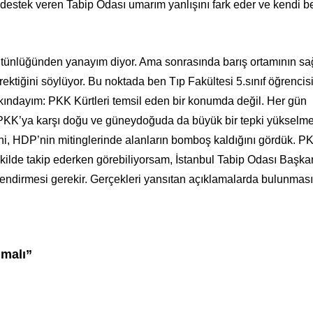
destek veren Tabip Odası umarım yanlışını fark eder ve kendi b
ütünlüğünden yanayım diyor. Ama sonrasında barış ortamının s
rektiğini söylüyor. Bu noktada ben Tıp Fakültesi 5.sınıf öğrencis
kındayım: PKK Kürtleri temsil eden bir konumda değil. Her gün
en PKK’ya karşı doğu ve güneydoğuda da büyük bir tepki yükselm
ğini, HDP’nin mitinglerinde alanların bomboş kaldığını gördük. P
ekilde takip ederken görebiliyorsam, İstanbul Tabip Odası Başka
ndirmesi gerekir. Gerçekleri yansıtan açıklamalarda bulunması 
nmalı”