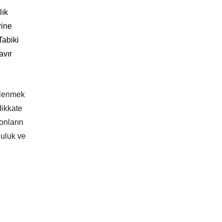
lık
rine
Tabiki
avır
gilenmek
dikkate
onların
luluk ve