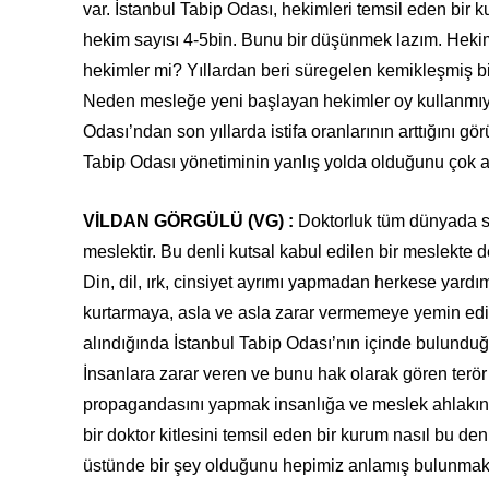
var. İstanbul Tabip Odası, hekimleri temsil eden bir 
hekim sayısı 4-5bin. Bunu bir düşünmek lazım. Hekim
hekimler mi? Yıllardan beri süregelen kemikleşmiş bir 
Neden mesleğe yeni başlayan hekimler oy kullanmıy
Odası’ndan son yıllarda istifa oranlarının arttığını 
Tabip Odası yönetiminin yanlış yolda olduğunu çok aç
VİLDAN GÖRGÜLÜ (VG) :
Doktorluk tüm dünyada sa
meslektir. Bu denli kutsal kabul edilen bir meslekte 
Din, dil, ırk, cinsiyet ayrımı yapmadan herkese yard
kurtarmaya, asla ve asla zarar vermemeye yemin edi
alındığında İstanbul Tabip Odası’nın içinde bulunduğu
İnsanlara zarar veren ve bunu hak olarak gören terö
propagandasını yapmak insanlığa ve meslek ahlakın
bir doktor kitlesini temsil eden bir kurum nasıl bu 
üstünde bir şey olduğunu hepimiz anlamış bulunmakta