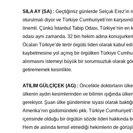
SILA AY (SA) :
Geçtiğimiz günlerde Selçuk Erez’in 
oturulmalı diyor ve Türkiye Cumhuriyeti’nin karşısın
önemli. Çünkü İstanbul Tabip Odası, Türkiye’nin en ka
odası aynı zamanda. 32 bin hekim adına konuşurken 
Öcalan Türkiye’de terör örgütü lideri olarak kabul edi
kaybetmesine yol açmış bir örgütken Türkiye Cumhuriy
alınmasını istemeyi büyük bir sorumsuzluk olarak g
getirememek kesinlikle.
ATILIM GÜLÇİÇEK (AG) :
Öncelikle doktorların ülk
ülkenin aydın kesimlerinden ve bilimin ışığında ülken
gerekiyor. Şuan ülke gündemine siyasi olarak baktı
Amerika’nın güdümündeki pkk. Türkiye Cumhuriyeti’n
içerisinde olduğu bir örgütün sözde lideri hakkında b
Hem de aslında temsil etmediği hekimlerin de görüşl