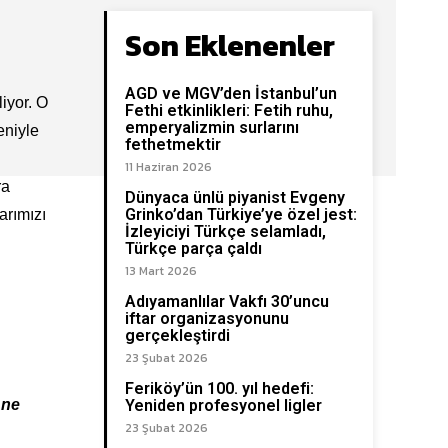
Son Eklenenler
AGD ve MGV’den İstanbul’un
iyor. O
Fethi etkinlikleri: Fetih ruhu,
emperyalizmin surlarını
eniyle
fethetmektir
11 Haziran 2026
ra
Dünyaca ünlü piyanist Evgeny
Grinko’dan Türkiye’ye özel jest:
arımızı
İzleyiciyi Türkçe selamladı,
Türkçe parça çaldı
13 Mart 2026
Adıyamanlılar Vakfı 30’uncu
iftar organizasyonunu
gerçekleştirdi
23 Şubat 2026
Feriköy’ün 100. yıl hedefi:
 ne
Yeniden profesyonel ligler
23 Şubat 2026