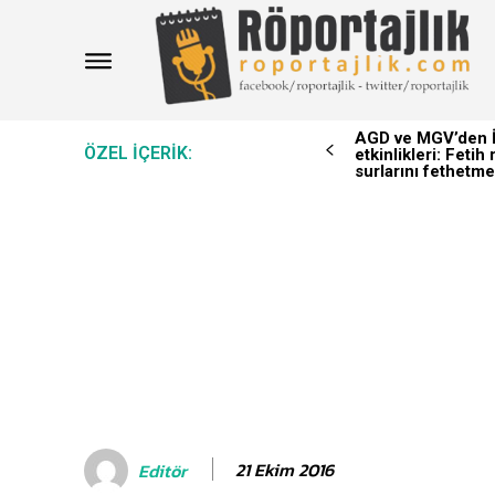
AGD ve MGV’den İ
ÖZEL IÇERIK:
etkinlikleri: Feti
surlarını fethetme
21 Ekim 2016
Editör