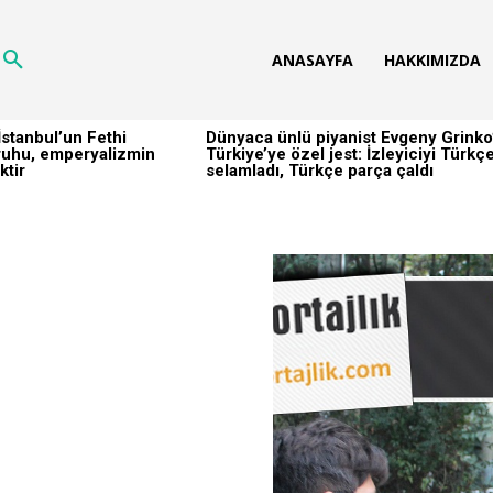
ANASAYFA
HAKKIMIZDA
stanbul’un Fethi
Dünyaca ünlü piyanist Evgeny Grinko
h ruhu, emperyalizmin
Türkiye’ye özel jest: İzleyiciyi Türkç
ktir
selamladı, Türkçe parça çaldı