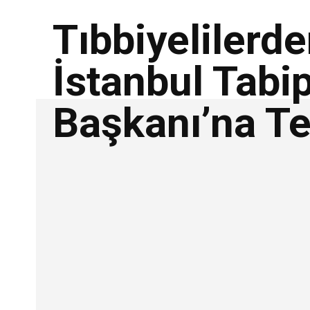
Tıbbiyelilerd
İstanbul Tabi
Başkanı’na Te