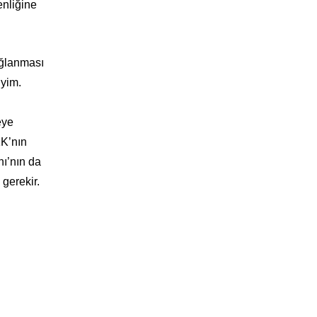
enliğine
ağlanması
iyim.
eye
KK’nın
nı’nın da
gerekir.