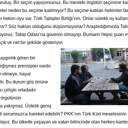
kuruluş. Bir seçim yapıyorsunuz. Bu mesleki örgütün seçimine kat
ler neden bu seçime katılmıyor? Bu seçime katılan hekimler far
hekim oyu var. Türk Tabipler Birliği’nin. Onlar sürekli oy kullan
or? Söz hakları olduğunu düşünmüyorlar? Araştırdığımızda Tab
görüyoruz. Tabip Odası’na güvenin olmayışı. Bunların hepsi şuan 
ık ve net bir şekilde gösteriyor.
ygınlık gören bir
değişmez prensipler vardır.
ım etmeye, hayat
lir. Bu durum göz önüne
 çelişki ortadadır.
r örgütünün
a yakışmaz. Üstelik geniş
denli sorumsuzca hareket edebilir? PKK’nın Türk-Kürt meselesinin
yız. Bu ülkede yaşayan ve vatan bilincinde olan herkes kardeş