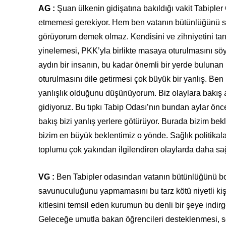
AG :
Şuan ülkenin gidişatına bakıldığı vakit Tabipler O
etmemesi gerekiyor. Hem ben vatanın bütünlüğünü s
görüyorum demek olmaz. Kendisini ve zihniyetini tan
yinelemesi, PKK’yla birlikte masaya oturulmasını söy
aydın bir insanın, bu kadar önemli bir yerde bulunan 
oturulmasını dile getirmesi çok büyük bir yanlış. Be
yanlışlık olduğunu düşünüyorum. Biz olaylara bakış a
gidiyoruz. Bu tıpkı Tabip Odası’nın bundan aylar önc
bakış bizi yanlış yerlere götürüyor. Burada bizim bekle
bizim en büyük beklentimiz o yönde. Sağlık politikaları
toplumu çok yakından ilgilendiren olaylarda daha sağ
VG :
Ben Tabipler odasından vatanın bütünlüğünü b
savunuculuğunu yapmamasını bu tarz kötü niyetli kişi
kitlesini temsil eden kurumun bu denli bir şeye indir
Geleceğe umutla bakan öğrencileri desteklenmesi, s