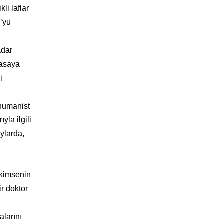
li laflar
’yu
adar
masaya
i
 humanist
yla ilgili
aylarda,
 kimsenin
r doktor
.
alarını