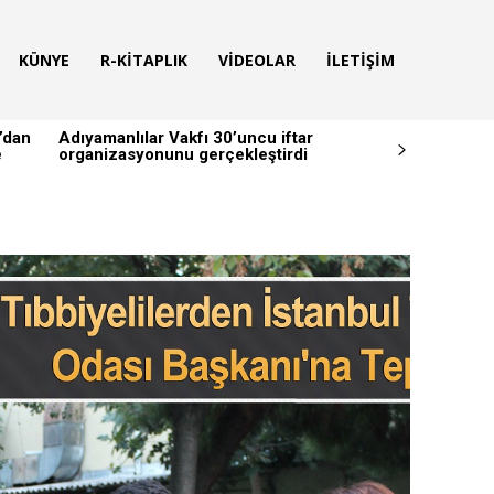
KÜNYE
R-KITAPLIK
VIDEOLAR
İLETIŞIM
’dan
Adıyamanlılar Vakfı 30’uncu iftar
e
organizasyonunu gerçekleştirdi