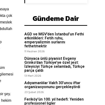
masaya
Gündeme Dair
okta çok
r meslek
Abdullah
AGD ve MGV’den İstanbul’un Fethi
etkinlikleri: Fetih ruhu,
p
emperyalizmin surlarını
fethetmektir
e
11 Haziran 2026
Dünyaca ünlü piyanist Evgeny
Grinko’dan Türkiye’ye özel jest:
İzleyiciyi Türkçe selamladı, Türkçe
sim
parça çaldı
rgilemesi
13 Mart 2026
e
Adıyamanlılar Vakfı 30’uncu iftar
organizasyonunu gerçekleştirdi
23 Şubat 2026
ir şey.
Feriköy’ün 100. yıl hedefi: Yeniden
n hekim
profesyonel ligler