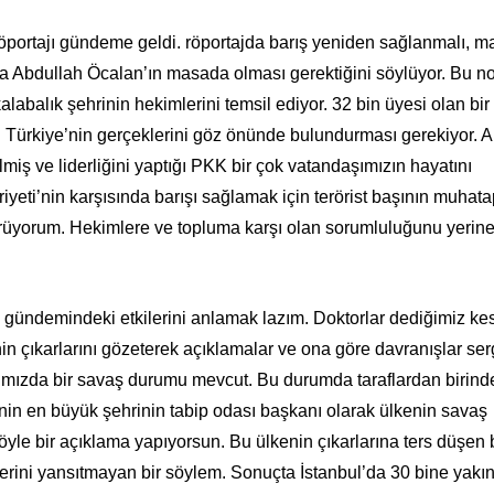
röportajı gündeme geldi. röportajda barış yeniden sağlanmalı, 
da Abdullah Öcalan’ın masada olması gerektiğini söylüyor. Bu n
labalık şehrinin hekimlerini temsil ediyor. 32 bin üyesi olan bi
Türkiye’nin gerçeklerini göz önünde bulundurması gerekiyor. 
lmiş ve liderliğini yaptığı PKK bir çok vatandaşımızın hayatını
eti’nin karşısında barışı sağlamak için terörist başının muhata
örüyorum. Hekimlere ve topluma karşı olan sorumluluğunu yerin
e gündemindeki etkilerini anlamak lazım. Doktorlar dediğimiz ke
in çıkarlarını gözeterek açıklamalar ve ona göre davranışlar se
ğımızda bir savaş durumu mevcut. Bu durumda taraflardan birind
in en büyük şehrinin tabip odası başkanı olarak ülkenin savaş
öyle bir açıklama yapıyorsun. Bu ülkenin çıkarlarına ters düşen b
erini yansıtmayan bir söylem. Sonuçta İstanbul’da 30 bine yakı