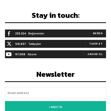
Stay in touch:
255,324
Beğenenler
BEĞEN
128,657
Takipçiler
TAKIP ET
97,058
Abone
ABONE OL
Newsletter
I WANT IN