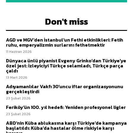
Don't miss
AGD ve MGV’den İstanbul’un Fethi etkinlikleri: Fetih
ruhu, emperyalizmin surlarını fethetmektir
11 Haziran 2026
Dünyaca ünlü piyanist Evgeny Grinko’dan Türkiye’ye
özel jest: İzleyiciyi Türkçe selamladı, Türkçe parça
çaldı
13 Mart 2026
Adıyamanlılar Vakfı 30’uncu iftar organizasyonunu
gerçekleştirdi
23 Şubat 2026
Feriköy’ün 100. yıl hedefi: Yeniden profesyonel ligler
23 Şubat 2026
ABD’nin Küba ablukasına karşı Türkiye’de kampanya
başlatıldı: Küba’da hastalar ölme riskiyle karşı
karşıya