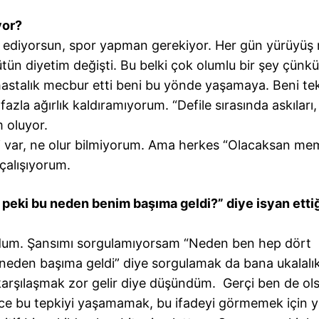
yor?
kat ediyorsun, spor yapman gerekiyor. Her gün yürüyüş
ütün diyetim değişti. Bu belki çok olumlu bir şey çünk
hastalık mecbur etti beni bu yönde yaşamaya. Beni te
zla ağırlık kaldıramıyorum. “Defile sırasında askıları,
m oluyor.
 var, ne olur bilmiyorum. Ama herkes “Olacaksan me
çalışıyorum.
 peki bu neden benim başıma geldi?” diye isyan etti
oldum. Şansımı sorgulamıyorsam “Neden ben hep dört
den başıma geldi” diye sorgulamak da bana ukalalık
a karşılaşmak zor gelir diye düşündüm. Gerçi ben de ols
ece bu tepkiyi yaşamamak, bu ifadeyi görmemek için y