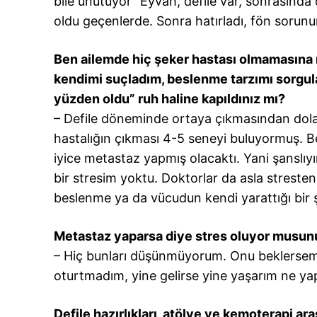
bile unutuyor “Eyvah, defile var, sonrasınd
oldu geçenlerde. Sonra hatırladı, fön sorunum
Ben ailemde hiç şeker hastası olmamasına r
kendimi suçladım, beslenme tarzımı sorgula
yüzden oldu” ruh haline kapıldınız mı?
– Defile döneminde ortaya çıkmasından dola
hastalığın çıkması 4-5 seneyi buluyormuş. B
iyice metastaz yapmış olacaktı. Yani şanslıy
bir stresim yoktu. Doktorlar da asla stresten
beslenme ya da vücudun kendi yarattığı bir 
Metastaz yaparsa diye stres oluyor musun
– Hiç bunları düşünmüyorum. Onu beklersem 
oturtmadım, yine gelirse yine yaşarım ne ya
Defile hazırlıkları, atölye ve kemoterapi ar