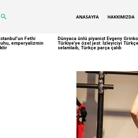
ANASAYFA
HAKKIMIZDA
stanbul’un Fethi
Dünyaca ünlü piyanist Evgeny Grinko
h ruhu, emperyalizmin
Türkiye’ye özel jest: İzleyiciyi Türkç
ktir
selamladı, Türkçe parça çaldı