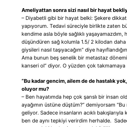
Ameliyattan sonra sizi nasıl bir hayat bekli
– Diyabetli gibi bir hayat belki: Şekere dik
yapıyorum. Tedavi süreciyle birlikte zaten b
kendime asla böyle sağlıklı yaşayamazdım, 
düşündüren sağ kolumla 1.5/ 2 kilodan daha fa
giysileri nasıl taşıyacağım” diye hayıflandığı
Ama bunun beş senelik bir metastaz dönemi
kanseri ol” diyor. O yüzden çok takmamaya 
“Bu kadar gencim, ailem de de hastalık yok,
oluyor mu?
– Ben hayatımda hep çok şanslı bir insan 
ayağımın üstüne düştüm?” demiyorsam “Bu ne
geliyor. Sadece insanların acıklı bakışlarıyl
ben de aynı tepkiyi verirdim herhalde. Sad