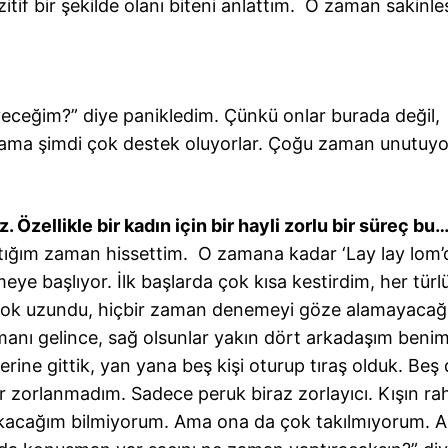
tif bir şekilde olanı biteni anlattım. O zaman sakinleş
eyeceğim?” diye panikledim. Çünkü onlar burada değil,
ler ama şimdi çok destek oluyorlar. Çoğu zaman unutuy
 Özellikle bir kadın için bir hayli zorlu bir süreç bu
ıttığım zaman hissettim. O zamana kadar ‘Lay lay lom’
e başlıyor. İlk başlarda çok kısa kestirdim, her türlü
çok uzundu, hiçbir zaman denemeyi göze alamayaca
nı gelince, sağ olsunlar yakın dört arkadaşım benim
erberine gittik, yan yana beş kişi oturup tıraş olduk. Beş
zorlanmadım. Sadece peruk biraz zorlayıcı. Kışın ra
çıkacağım bilmiyorum. Ama ona da çok takılmıyorum.