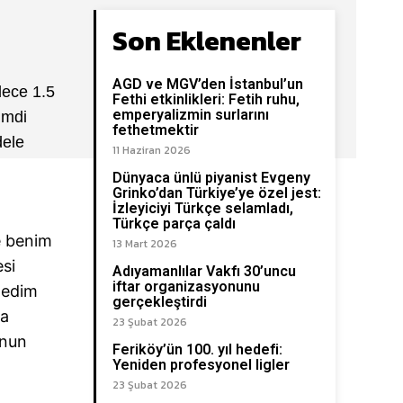
Son Eklenenler
AGD ve MGV’den İstanbul’un
dece 1.5
Fethi etkinlikleri: Fetih ruhu,
emperyalizmin surlarını
imdi
fethetmektir
dele
11 Haziran 2026
Dünyaca ünlü piyanist Evgeny
Grinko’dan Türkiye’ye özel jest:
İzleyiciyi Türkçe selamladı,
Türkçe parça çaldı
e benim
13 Mart 2026
si
Adıyamanlılar Vakfı 30’uncu
iftar organizasyonunu
rmedim
gerçekleştirdi
ra
23 Şubat 2026
unun
Feriköy’ün 100. yıl hedefi:
Yeniden profesyonel ligler
23 Şubat 2026