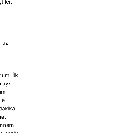
tiler,
oruz
…
dum. İlk
 aykırı
ğım
le
 dakika
hat
 Annem