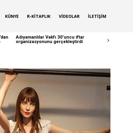
KÜNYE
R-KITAPLIK
VIDEOLAR
İLETIŞIM
’dan
Adıyamanlılar Vakfı 30’uncu iftar
e
organizasyonunu gerçekleştirdi