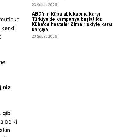
23 Şubat 2026
ABD’nin Küba ablukasına karşı
 mutlaka
Türkiye’de kampanya başlatıldı:
Küba’da hastalar ölme riskiyle karşı
ü kendi
karşıya
k
23 Şubat 2026
me
ğiniz
 gibi
a belki
akın