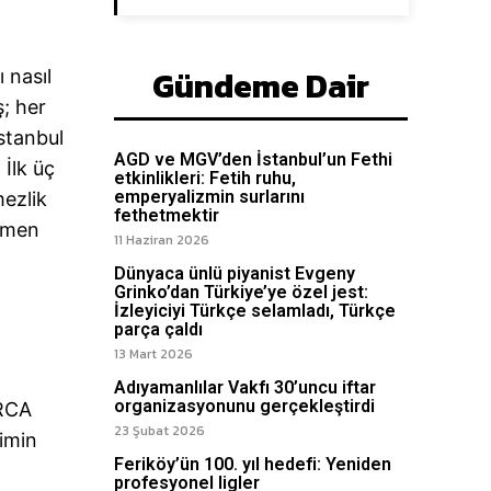
Gündeme Dair
 nasıl
ş; her
stanbul
AGD ve MGV’den İstanbul’un Fethi
İlk üç
etkinlikleri: Fetih ruhu,
emperyalizmin surlarını
mezlik
fethetmektir
emen
11 Haziran 2026
Dünyaca ünlü piyanist Evgeny
Grinko’dan Türkiye’ye özel jest:
İzleyiciyi Türkçe selamladı, Türkçe
parça çaldı
13 Mart 2026
Adıyamanlılar Vakfı 30’uncu iftar
organizasyonunu gerçekleştirdi
BRCA
23 Şubat 2026
rimin
Feriköy’ün 100. yıl hedefi: Yeniden
profesyonel ligler