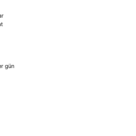
ar
at
er gün