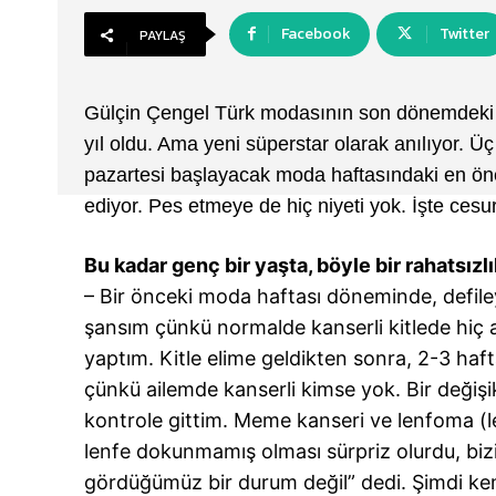
Facebook
Twitter
PAYLAŞ
Gülçin Çengel Türk modasının son dönemdeki e
yıl oldu. Ama yeni süperstar olarak anılıyor. 
pazartesi başlayacak moda haftasındaki en önem
ediyor. Pes etmeye de hiç niyeti yok. İşte cesu
Bu kadar genç bir yaşta, böyle bir rahatsız
– Bir önceki moda haftası döneminde, defile
şansım çünkü normalde kanserli kitlede hiç 
yaptım. Kitle elime geldikten sonra, 2-3 haf
çünkü ailemde kanserli kimse yok. Bir deği
kontrole gittim. Meme kanseri ve lenfoma 
lenfe dokunmamış olması sürpriz olurdu, bizi
gördüğümüz bir durum değil” dedi. Şimdi kemo