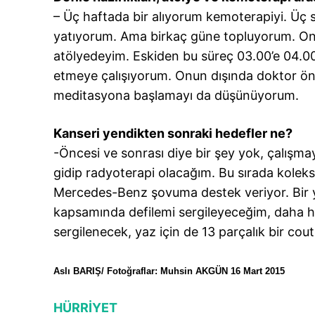
– Üç haftada bir alıyorum kemoterapiyi. Üç s
yatıyorum. Ama birkaç güne topluyorum. On
atölyedeyim. Eskiden bu süreç 03.00’e 04.00
etmeye çalışıyorum. Onun dışında doktor öne
meditasyona başlamayı da düşünüyorum.
Kanseri yendikten sonraki hedefler ne?
-Öncesi ve sonrası diye bir şey yok, çalışm
gidip radyoterapi olacağım. Bu sırada kole
Mercedes-Benz şovuma destek veriyor. Bir y
kapsamında defilemi sergileyeceğim, daha 
sergilenecek, yaz için de 13 parçalık bir co
Aslı BARIŞ/ Fotoğraflar: Muhsin AKGÜN 16 Mart 2015
HÜRRİYET