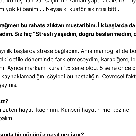
a da konuşman var saçını ne zaman yaptıracaksın?” di
 yok ki benim…. Neyse ki kuaför sıkıntısı bitti.
ağmen bu rahatsızlıktan mustaribim. İlk başlarda da
dım. Siz hiç “Stresli yaşadım, doğru beslenmedim, 
yı ilk başlarda strese bağladım. Ama mamografide böy
elki defile döneminde fark etmeseydim, karaciğere, le
ım. Ayrıca markamı kuralı 1.5 sene oldu, 5 sene önce 
 kaynaklamadığını söyledi bu hastalığın. Çevresel fakt
şeymiş.
uz?
zaten hayatı kaçırırım. Kanseri hayatın merkezine
palım.
asında bir gününüz nasıl geçiyor?