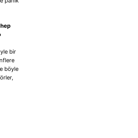
ye panik
 hep
o
le bir
nflere
de böyle
örler,