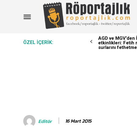
AGD ve MGV’den İ
ÖZEL IÇERIK:
etkinlikleri: Feti
surlarını fethetme
16 Mart 2015
Editör