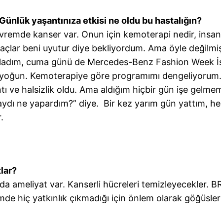
Günlük yaşantınıza etkisi ne oldu bu hastalığın?
vremde kanser var. Onun için kemoterapi nedir, insanı
ilaçlar beni uyutur diye bekliyordum. Ama öyle değilmi
mladım, cuma günü de Mercedes-Benz Fashion Week İ
yoğun. Kemoterapiye göre programımı dengeliyorum. 
ntı ve halsizlik oldu. Ama aldığım hiçbir gün işe gelme
dı ne yapardım?” diye. Bir kez yarım gün yattım, h
.
lar?
da ameliyat var. Kanserli hücreleri temizleyecekler. 
mde hiç yatkınlık çıkmadığı için önlem olarak göğüsle