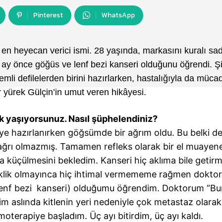
Pinterest
WhatsApp
n heyecan verici ismi. 28 yaşında, markasını kuralı sa
Üç ay önce göğüs ve lenf bezi kanseri olduğunu öğrendi. Ş
li defilelerden birini hazırlarken, hastalığıyla da müca
r yürek Gülçin’in umut veren hikâyesi.
lık yaşıyorsunuz. Nasıl şüphelendiniz?
ye hazırlanırken göğsümde bir ağrım oldu. Bu belki d
ağrı olmazmış. Tamamen refleks olarak bir el muayene
ta küçülmesini bekledim. Kanseri hiç aklıma bile geti
şiklik olmayınca hiç ihtimal vermememe rağmen dokto
(lenf bezi kanseri) olduğumu öğrendim. Doktorum “B
m aslında kitlenin yeri nedeniyle çok metastaz olarak
terapiye başladım. Üç ayı bitirdim, üç ayı kaldı.