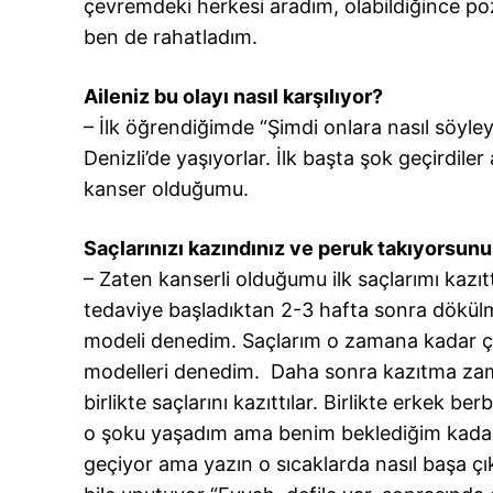
çevremdeki herkesi aradım, olabildiğince pozi
ben de rahatladım.
Aileniz bu olayı nasıl karşılıyor?
– İlk öğrendiğimde “Şimdi onlara nasıl söyl
Denizli’de yaşıyorlar. İlk başta şok geçirdi
kanser olduğumu.
Saçlarınızı kazındınız ve peruk takıyorsunuz.
– Zaten kanserli olduğumu ilk saçlarımı kaz
tedaviye başladıktan 2-3 hafta sonra dökülmey
modeli denedim. Saçlarım o zamana kadar 
modelleri denedim. Daha sonra kazıtma zama
birlikte saçlarını kazıttılar. Birlikte erkek b
o şoku yaşadım ama benim beklediğim kadar 
geçiyor ama yazın o sıcaklarda nasıl başa 