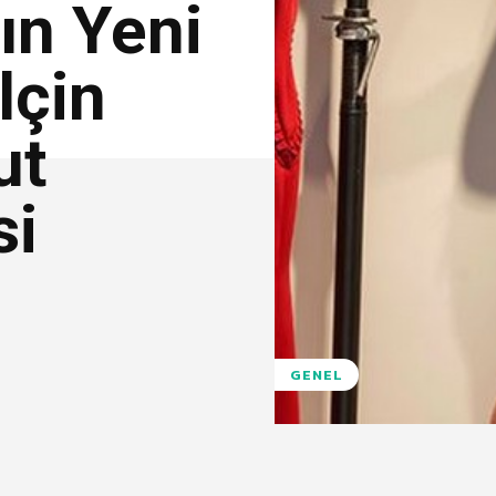
ın Yeni
lçin
ut
si
GENEL