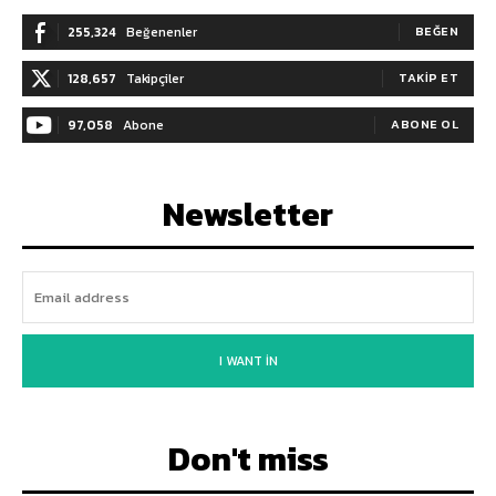
255,324
Beğenenler
BEĞEN
128,657
Takipçiler
TAKIP ET
97,058
Abone
ABONE OL
Newsletter
I WANT IN
Don't miss