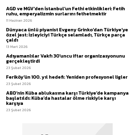
AGD ve MGV’den İstanbul’un Fethi etkinlikleri: Fetih
ruhu, emperyalizmin surlarını fethetmektir
11 Haziran 2026
Dünyaca ünlü piyanist Evgeny Grinko’dan Türkiye’ye
özel jest: İzleyiciyi Türkçe selamladı, Türkçe parça
çaldı
13 Mart 2026
Adıyamanlılar Vakfı 30’uncu iftar organizasyonunu
gerçekleştirdi
23 Şubat 2026
Feriköy’ün 100. yıl hedefi: Yeniden profesyonel ligler
23 Şubat 2026
ABD’nin Küba ablukasına karşı Türkiye’de kampanya
başlatıldı: Küba’da hastalar ölme riskiyle karşı
karşıya
23 Şubat 2026