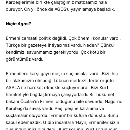
Kardeşlerimle birlikte çalıştığımız matbaamız hala
duruyor. On yıl önce de AGOS’u yayınlamaya başladık.
Niçin Agos?
Ermeni cemaati politik değildi. Çok önemli konular vardı.
Türkçe bir gazeteye ihtiyacımız vardı. Neden? Çünkü
kendimizi savunmamız gerekiyordu. Çok kötü bir
görüntümüz vardı.
Ermenilere karşı gayri meşru suçlamalar vardı. Bizi, hiç
bir alakamızın olmadığı Lübnan merkezli terör örgütü
ASALA ile hareket etmekle suçluyorlardı. Bizi Kürt
hareketiyle bağdaştırmaya çalışıyorlardı. Bir hükümet
bakanı Öcalan’ın Ermeni olduğunu bile savundu. Nagorno,
Karabağ’da savaş vardı. Peşi peşine karalama ve
suçlamalar oluyordu. ‘Ermeni’ bir küfüre dönüştü. Bunu
kabul edemezdik. Gidip insanlara ‘Hayır, Ermeniler sizin
düşündüğünüz gibi değil. Kürt sorunu, Kürt sorunudur,