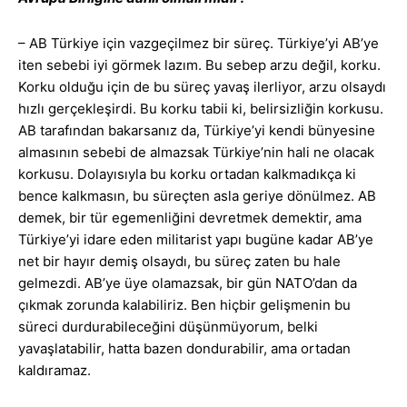
– AB Türkiye için vazgeçilmez bir süreç. Türkiye’yi AB’ye
iten sebebi iyi görmek lazım. Bu sebep arzu değil, korku.
Korku olduğu için de bu süreç yavaş ilerliyor, arzu olsaydı
hızlı gerçekleşirdi. Bu korku tabii ki, belirsizliğin korkusu.
AB tarafından bakarsanız da, Türkiye’yi kendi bünyesine
almasının sebebi de almazsak Türkiye’nin hali ne olacak
korkusu. Dolayısıyla bu korku ortadan kalkmadıkça ki
bence kalkmasın, bu süreçten asla geriye dönülmez. AB
demek, bir tür egemenliğini devretmek demektir, ama
Türkiye’yi idare eden militarist yapı bugüne kadar AB’ye
net bir hayır demiş olsaydı, bu süreç zaten bu hale
gelmezdi. AB’ye üye olamazsak, bir gün NATO’dan da
çıkmak zorunda kalabiliriz. Ben hiçbir gelişmenin bu
süreci durdurabileceğini düşünmüyorum, belki
yavaşlatabilir, hatta bazen dondurabilir, ama ortadan
kaldıramaz.