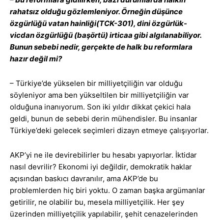
rahatsız olduğu gözlemleniyor. Örneğin düşünce
özgürlüğü vatan hainliği(TCK-301), dini özgürlük-
vicdan özgürlüğü (başörtü) irticaa gibi algılanabiliyor.
Bunun sebebi nedir, gerçekte de halk bu reformlara
hazır değil mi?
– Türkiye’de yükselen bir milliyetçiliğin var olduğu
söyleniyor ama ben yükseltilen bir milliyetçiliğin var
olduğuna inanıyorum. Son iki yıldır dikkat çekici hala
geldi, bunun de sebebi derin mühendisler. Bu insanlar
Türkiye’deki gelecek seçimleri dizayn etmeye çalışıyorlar.
AKP’yi ne ile devirebilirler bu hesabı yapıyorlar. İktidar
nasıl devrilir? Ekonomi iyi değildir, demokratik haklar
açısından baskıcı davranılır, ama AKP’de bu
problemlerden hiç biri yoktu. O zaman başka argümanlar
getirilir, ne olabilir bu, mesela milliyetçilik. Her şey
üzerinden milliyetçilik yapılabilir, şehit cenazelerinden