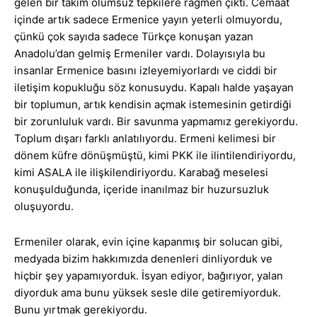
gelen bir takım olumsuz tepkilere rağmen çıktı. Cemaat
içinde artık sadece Ermenice yayın yeterli olmuyordu,
çünkü çok sayıda sadece Türkçe konuşan yazan
Anadolu’dan gelmiş Ermeniler vardı. Dolayısıyla bu
insanlar Ermenice basını izleyemiyorlardı ve ciddi bir
iletişim kopukluğu söz konusuydu. Kapalı halde yaşayan
bir toplumun, artık kendisin açmak istemesinin getirdiği
bir zorunluluk vardı. Bir savunma yapmamız gerekiyordu.
Toplum dışarı farklı anlatılıyordu. Ermeni kelimesi bir
dönem küfre dönüşmüştü, kimi PKK ile ilintilendiriyordu,
kimi ASALA ile ilişkilendiriyordu. Karabağ meselesi
konuşulduğunda, içeride inanılmaz bir huzursuzluk
oluşuyordu.
Ermeniler olarak, evin içine kapanmış bir solucan gibi,
medyada bizim hakkımızda denenleri dinliyorduk ve
hiçbir şey yapamıyorduk. İsyan ediyor, bağırıyor, yalan
diyorduk ama bunu yüksek sesle dile getiremiyorduk.
Bunu yırtmak gerekiyordu.