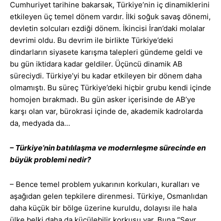
Cumhuriyet tarihine bakarsak, Türkiye’nin iç dinamiklerini
etkileyen üç temel dönem vardır. İlki soğuk savaş dönemi,
devletin solcuları ezdiği dönem. İkincisi İran’daki molalar
devrimi oldu. Bu devrim ile birlikte Türkiye’deki
dindarların siyasete karışma talepleri gündeme geldi ve
bu gün iktidara kadar geldiler. Üçüncü dinamik AB
süreciydi. Türkiye’yi bu kadar etkileyen bir dönem daha
olmamıştı. Bu süreç Türkiye’deki hiçbir grubu kendi içinde
homojen bırakmadı. Bu gün asker içerisinde de AB’ye
karşı olan var, bürokrasi içinde de, akademik kadrolarda
da, medyada da…
– Türkiye’nin batılılaşma ve modernleşme sürecinde en
büyük problemi nedir?
– Bence temel problem yukarının korkuları, kuralları ve
aşağıdan gelen tepkilere direnmesi. Türkiye, Osmanlıdan
daha küçük bir bölge üzerine kuruldu, dolayısı ile hala
ülke belki daha da küçülebilir korkusu var. Buna “Sevr