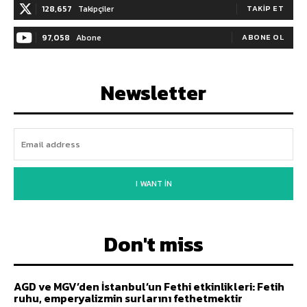
128,657
Takipçiler
TAKIP ET
97,058
Abone
ABONE OL
Newsletter
I WANT IN
Don't miss
AGD ve MGV’den İstanbul’un Fethi etkinlikleri: Fetih
ruhu, emperyalizmin surlarını fethetmektir