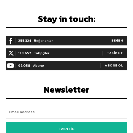
Stay in touch:
255,324
Beğenenler
BEĞEN
128,657
Takipçiler
TAKIP ET
97,058
Abone
ABONE OL
Newsletter
I WANT IN