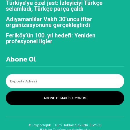
Türkiye’ye özel jest: İzleyiciyi Türkçe
selamladı, Türkçe parça çaldı
Adıyamanlılar Vakfı 30’uncu iftar
organizasyonunu gerçekleştirdi
Feriköy’ün 100. yıl hedefi: Yeniden
profesyonel ligler
Abone Ol
ABONE OLMAK ISTIYORUM
© Röportajlık - Tüm Hakları Saklıdır. |
GYRO
Bilişim Tarafından Yapılmıştır.