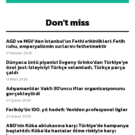
Don't miss
AGD ve MGV’den İstanbul’un Fethi etkinlikleri: Fetih
ruhu, emperyalizmin surlarını fethetmektir
11 Haziran 2026
Dünyaca ünlü piyanist Evgeny Grinko’dan Türkiye’ye
özel jest: İzleyiciyi Türkçe selamladı, Türkçe parça
çaldı
13 Mart 2026
Adıyamanlılar Vakfı 30’uncu iftar organizasyonunu
gerçekleştirdi
23 Şubat 2026
Feriköy’ün 100. yıl hedefi: Yeniden profesyonel ligler
23 Şubat 2026
ABD’nin Küba ablukasına karşı Türkiye’de kampanya
başlatıldı: Küba’da hastalar ölme riskiyle karşı