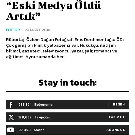
“Eski Medya Öldü
Artık”
EDITÖR
-
24 MART 2018
Röportaj: Özlem Doğan Fotoğraf. Enis Derdimentoğlu ÖD:
Çok geniş bir kimlik yelpazeniz var. Hukukçu, iletişim
bilimci, gazeteci, televizyoncu, yazar, şair, romancı ve
eğitimci. Aynı zamanda her...
Stay in touch:
255,324
Beğenenler
BEĞEN
128,657
Takipçiler
TAKIP ET
97,058
Abone
ABONE OL