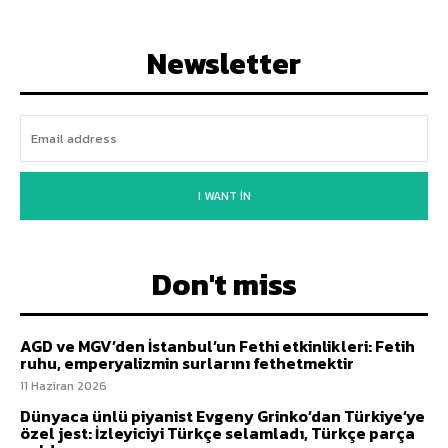
Newsletter
I WANT IN
Don't miss
AGD ve MGV’den İstanbul’un Fethi etkinlikleri: Fetih
ruhu, emperyalizmin surlarını fethetmektir
11 Haziran 2026
Dünyaca ünlü piyanist Evgeny Grinko’dan Türkiye’ye
özel jest: İzleyiciyi Türkçe selamladı, Türkçe parça