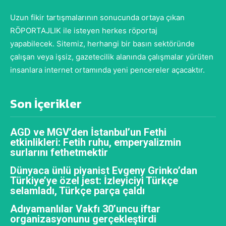
Uzun fikir tartışmalarının sonucunda ortaya çıkan
RÖPORTAJLIK ile isteyen herkes röportaj
yapabilecek. Sitemiz, herhangi bir basın sektöründe
çalışan veya işsiz, gazetecilik alanında çalışmalar yürüten
insanlara internet ortamında yeni pencereler açacaktır.
Son İçerikler
AGD ve MGV’den İstanbul’un Fethi
etkinlikleri: Fetih ruhu, emperyalizmin
surlarını fethetmektir
Dünyaca ünlü piyanist Evgeny Grinko’dan
Türkiye’ye özel jest: İzleyiciyi Türkçe
selamladı, Türkçe parça çaldı
Adıyamanlılar Vakfı 30’uncu iftar
organizasyonunu gerçekleştirdi