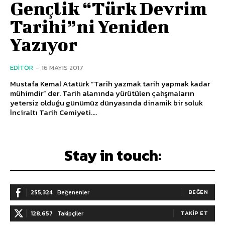
Gençlik “Türk Devrim
Tarihi”ni Yeniden
Yazıyor
EDITÖR
-
16 MAYIS 2017
Mustafa Kemal Atatürk “Tarih yazmak tarih yapmak kadar
mühimdir” der. Tarih alanında yürütülen çalışmaların
yetersiz olduğu günümüz dünyasında dinamik bir soluk
İnciraltı Tarih Cemiyeti....
Stay in touch:
255,324
Beğenenler
BEĞEN
128,657
Takipçiler
TAKIP ET