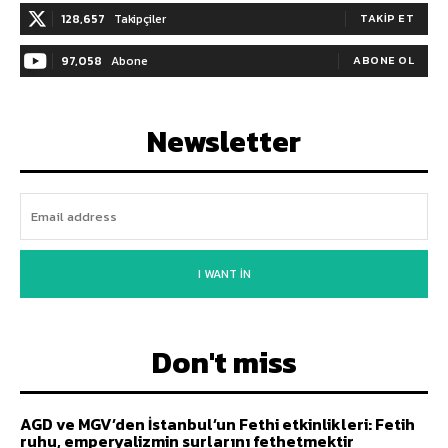
128,657
Takipçiler
TAKIP ET
97,058
Abone
ABONE OL
Newsletter
I WANT IN
Don't miss
AGD ve MGV’den İstanbul’un Fethi etkinlikleri: Fetih
ruhu, emperyalizmin surlarını fethetmektir