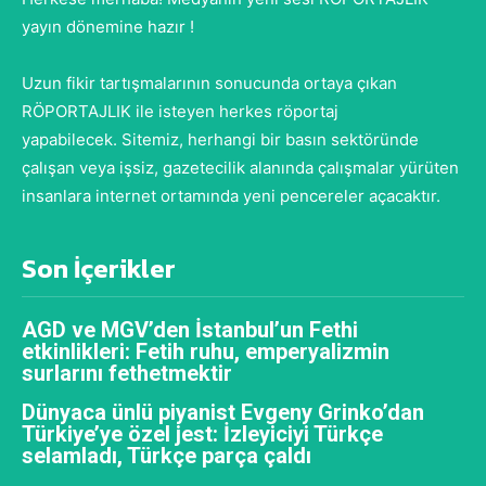
yayın dönemine hazır !
Uzun fikir tartışmalarının sonucunda ortaya çıkan
RÖPORTAJLIK ile isteyen herkes röportaj
yapabilecek. Sitemiz, herhangi bir basın sektöründe
çalışan veya işsiz, gazetecilik alanında çalışmalar yürüten
insanlara internet ortamında yeni pencereler açacaktır.
Son İçerikler
AGD ve MGV’den İstanbul’un Fethi
etkinlikleri: Fetih ruhu, emperyalizmin
surlarını fethetmektir
Dünyaca ünlü piyanist Evgeny Grinko’dan
Türkiye’ye özel jest: İzleyiciyi Türkçe
selamladı, Türkçe parça çaldı