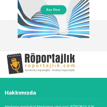
Hakkımızda
Herkese merhaba! Medyanın yeni sesi RÖPORTAJLIK