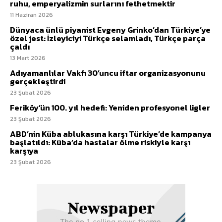
ruhu, emperyalizmin surlarını fethetmektir
11 Haziran 2026
Dünyaca ünlü piyanist Evgeny Grinko’dan Türkiye’ye
özel jest: İzleyiciyi Türkçe selamladı, Türkçe parça
çaldı
13 Mart 2026
Adıyamanlılar Vakfı 30’uncu iftar organizasyonunu
gerçekleştirdi
23 Şubat 2026
Feriköy’ün 100. yıl hedefi: Yeniden profesyonel ligler
23 Şubat 2026
ABD’nin Küba ablukasına karşı Türkiye’de kampanya
başlatıldı: Küba’da hastalar ölme riskiyle karşı
karşıya
23 Şubat 2026