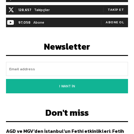
128,657
Takipçiler
TAKIP ET
97,058
Abone
ABONE OL
Newsletter
I WANT IN
Don't miss
AGD ve MGV’den İstanbul’un Fethi etkinlikleri: Fetih