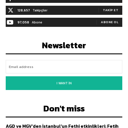
128,657
Takipçiler
TAKIP ET
97,058
Abone
ABONE OL
Newsletter
I WANT IN
Don't miss
AGD ve MGV’den İstanbul’un Fethi etkinlikleri: Fetih