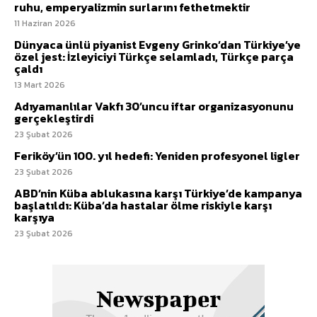
ruhu, emperyalizmin surlarını fethetmektir
11 Haziran 2026
Dünyaca ünlü piyanist Evgeny Grinko’dan Türkiye’ye
özel jest: İzleyiciyi Türkçe selamladı, Türkçe parça
çaldı
13 Mart 2026
Adıyamanlılar Vakfı 30’uncu iftar organizasyonunu
gerçekleştirdi
23 Şubat 2026
Feriköy’ün 100. yıl hedefi: Yeniden profesyonel ligler
23 Şubat 2026
ABD’nin Küba ablukasına karşı Türkiye’de kampanya
başlatıldı: Küba’da hastalar ölme riskiyle karşı
karşıya
23 Şubat 2026