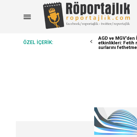
AGD ve MGV’den İ
ÖZEL IÇERIK:
etkinlikleri: Feti
surlarını fethetme