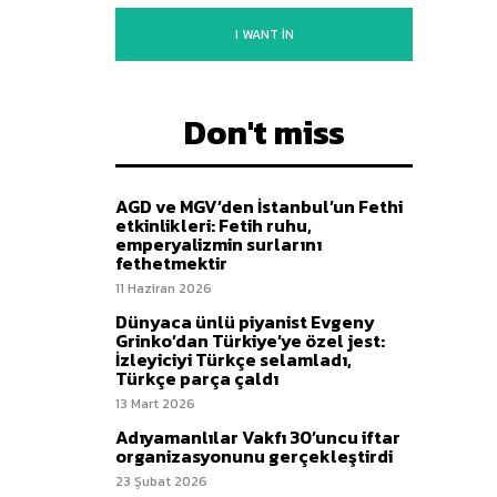
I WANT IN
Don't miss
AGD ve MGV’den İstanbul’un Fethi
etkinlikleri: Fetih ruhu,
emperyalizmin surlarını
fethetmektir
11 Haziran 2026
Dünyaca ünlü piyanist Evgeny
Grinko’dan Türkiye’ye özel jest:
İzleyiciyi Türkçe selamladı,
Türkçe parça çaldı
13 Mart 2026
Adıyamanlılar Vakfı 30’uncu iftar
organizasyonunu gerçekleştirdi
23 Şubat 2026