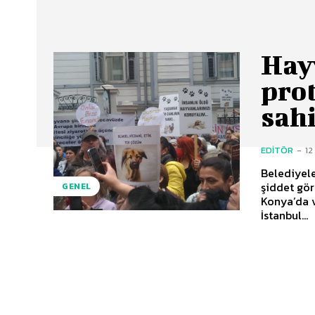
Hay
pro
sahi
EDITÖR
-
12
Belediyel
şiddet gör
GENEL
Konya’da v
İstanbul...