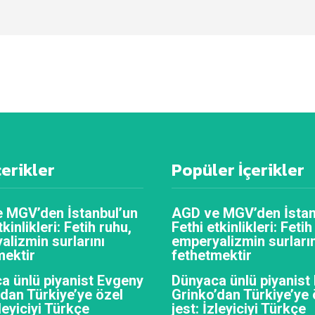
çerikler
Popüler İçerikler
 MGV’den İstanbul’un
AGD ve MGV’den İstan
tkinlikleri: Fetih ruhu,
Fethi etkinlikleri: Fetih
alizmin surlarını
emperyalizmin surların
mektir
fethetmektir
a ünlü piyanist Evgeny
Dünyaca ünlü piyanist
’dan Türkiye’ye özel
Grinko’dan Türkiye’ye 
zleyiciyi Türkçe
jest: İzleyiciyi Türkçe