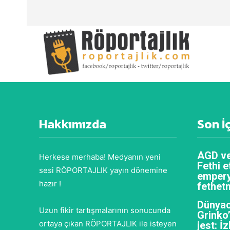
Hakkımızda
Son İ
AGD ve
Herkese merhaba! Medyanın yeni
Fethi e
sesi RÖPORTAJLIK yayın dönemine
empery
hazır !
fethet
Dünyac
Uzun fikir tartışmalarının sonucunda
Grinko
ortaya çıkan RÖPORTAJLIK ile isteyen
jest: İ