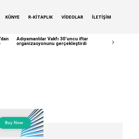
KÜNYE
R-KITAPLIK
VIDEOLAR
İLETIŞIM
’dan
Adıyamanlılar Vakfı 30’uncu iftar
e
organizasyonunu gerçekleştirdi