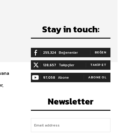
Stay in touch:
255,324
Beğenenler
BEĞEN
128,657
Takipçiler
TAKIP ET
yvana
97,058
Abone
ABONE OL
r,
Newsletter