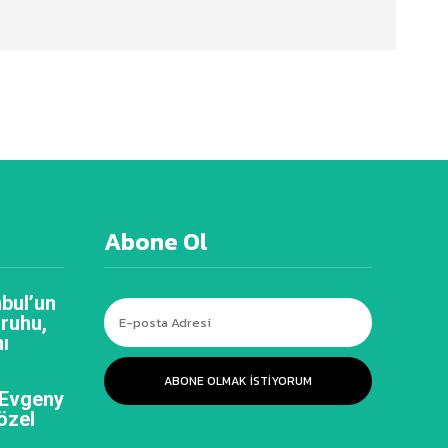
Abone Ol
bul’un
 ruhu,
ı
ABONE OLMAK ISTIYORUM
 Evgeny
özel