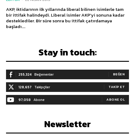
AKP, iktidarının ilk yıllarında liberal bilinen isimlerle tam
bir ittifak halindeydi. Liberal isimler AKP’yi sonuna kadar
desteklediler. Bir süre sonra bu ittifak çatırdamaya
başladı....
Stay in touch:
255,324
Beğenenler
BEĞEN
128,657
Takipçiler
TAKIP ET
97,058
Abone
ABONE OL
Newsletter