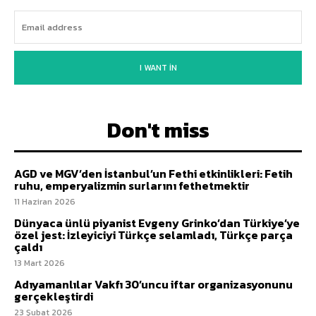
I WANT IN
Don't miss
AGD ve MGV’den İstanbul’un Fethi etkinlikleri: Fetih
ruhu, emperyalizmin surlarını fethetmektir
11 Haziran 2026
Dünyaca ünlü piyanist Evgeny Grinko’dan Türkiye’ye
özel jest: İzleyiciyi Türkçe selamladı, Türkçe parça
çaldı
13 Mart 2026
Adıyamanlılar Vakfı 30’uncu iftar organizasyonunu
gerçekleştirdi
23 Şubat 2026