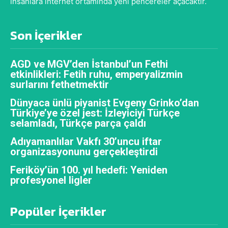
insanlara internet ortamında yeni pencereler açacaktır.
Son İçerikler
AGD ve MGV’den İstanbul’un Fethi
etkinlikleri: Fetih ruhu, emperyalizmin
surlarını fethetmektir
Dünyaca ünlü piyanist Evgeny Grinko’dan
Türkiye’ye özel jest: İzleyiciyi Türkçe
selamladı, Türkçe parça çaldı
Adıyamanlılar Vakfı 30’uncu iftar
organizasyonunu gerçekleştirdi
Feriköy’ün 100. yıl hedefi: Yeniden
profesyonel ligler
Popüler İçerikler