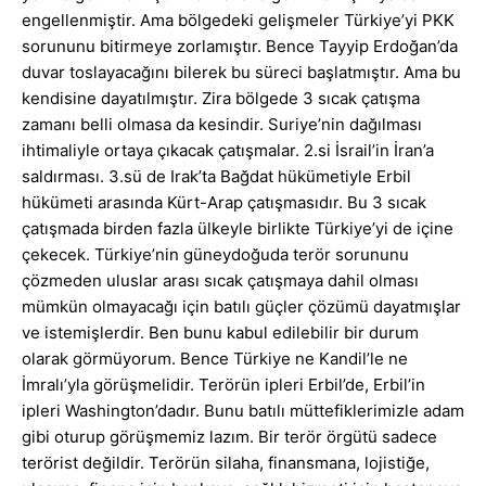
engellenmiştir. Ama bölgedeki gelişmeler Türkiye’yi PKK
sorununu bitirmeye zorlamıştır. Bence Tayyip Erdoğan’da
duvar toslayacağını bilerek bu süreci başlatmıştır. Ama bu
kendisine dayatılmıştır. Zira bölgede 3 sıcak çatışma
zamanı belli olmasa da kesindir. Suriye’nin dağılması
ihtimaliyle ortaya çıkacak çatışmalar. 2.si İsrail’in İran’a
saldırması. 3.sü de Irak’ta Bağdat hükümetiyle Erbil
hükümeti arasında Kürt-Arap çatışmasıdır. Bu 3 sıcak
çatışmada birden fazla ülkeyle birlikte Türkiye’yi de içine
çekecek. Türkiye’nin güneydoğuda terör sorununu
çözmeden uluslar arası sıcak çatışmaya dahil olması
mümkün olmayacağı için batılı güçler çözümü dayatmışlar
ve istemişlerdir. Ben bunu kabul edilebilir bir durum
olarak görmüyorum. Bence Türkiye ne Kandil’le ne
İmralı’yla görüşmelidir. Terörün ipleri Erbil’de, Erbil’in
ipleri Washington’dadır. Bunu batılı müttefiklerimizle adam
gibi oturup görüşmemiz lazım. Bir terör örgütü sadece
terörist değildir. Terörün silaha, finansmana, lojistiğe,