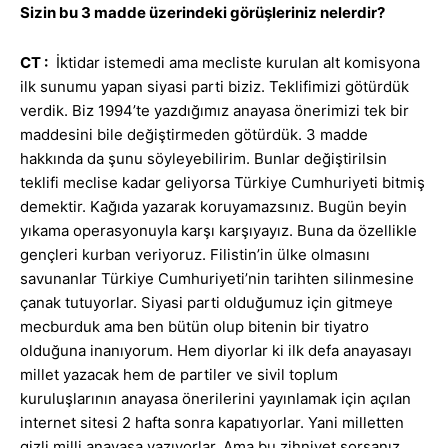
Sizin bu 3 madde üzerindeki görüşleriniz nelerdir?
CT :
İktidar istemedi ama mecliste kurulan alt komisyona
ilk sunumu yapan siyasi parti biziz. Teklifimizi götürdük
verdik. Biz 1994’te yazdığımız anayasa önerimizi tek bir
maddesini bile değiştirmeden götürdük. 3 madde
hakkında da şunu söyleyebilirim. Bunlar değiştirilsin
teklifi meclise kadar geliyorsa Türkiye Cumhuriyeti bitmiş
demektir. Kağıda yazarak koruyamazsınız. Bugün beyin
yıkama operasyonuyla karşı karşıyayız. Buna da özellikle
gençleri kurban veriyoruz. Filistin’in ülke olmasını
savunanlar Türkiye Cumhuriyeti’nin tarihten silinmesine
çanak tutuyorlar. Siyasi parti olduğumuz için gitmeye
mecburduk ama ben bütün olup bitenin bir tiyatro
olduğuna inanıyorum. Hem diyorlar ki ilk defa anayasayı
millet yazacak hem de partiler ve sivil toplum
kuruluşlarının anayasa önerilerini yayınlamak için açılan
internet sitesi 2 hafta sonra kapatıyorlar. Yani milletten
gizli milli anayasa yazıyorlar. Ama bu zihniyet sorsanız