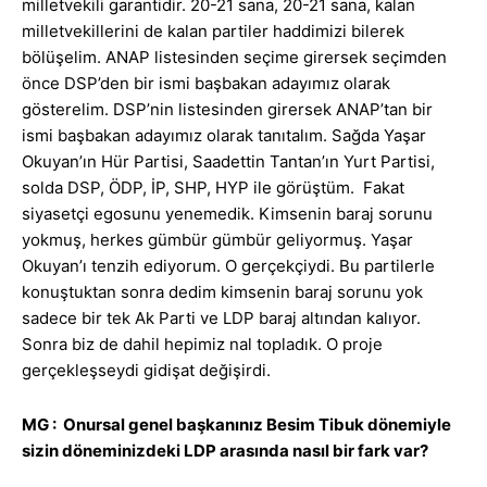
milletvekili garantidir. 20-21 sana, 20-21 sana, kalan
milletvekillerini de kalan partiler haddimizi bilerek
bölüşelim. ANAP listesinden seçime girersek seçimden
önce DSP’den bir ismi başbakan adayımız olarak
gösterelim. DSP’nin listesinden girersek ANAP’tan bir
ismi başbakan adayımız olarak tanıtalım. Sağda Yaşar
Okuyan’ın Hür Partisi, Saadettin Tantan’ın Yurt Partisi,
solda DSP, ÖDP, İP, SHP, HYP ile görüştüm. Fakat
siyasetçi egosunu yenemedik. Kimsenin baraj sorunu
yokmuş, herkes gümbür gümbür geliyormuş. Yaşar
Okuyan’ı tenzih ediyorum. O gerçekçiydi. Bu partilerle
konuştuktan sonra dedim kimsenin baraj sorunu yok
sadece bir tek Ak Parti ve LDP baraj altından kalıyor.
Sonra biz de dahil hepimiz nal topladık. O proje
gerçekleşseydi gidişat değişirdi.
MG : Onursal genel başkanınız Besim Tibuk dönemiyle
sizin döneminizdeki LDP arasında nasıl bir fark var?