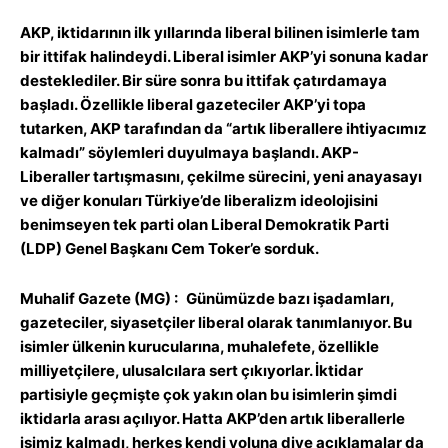
AKP, iktidarının ilk yıllarında liberal bilinen isimlerle tam
bir ittifak halindeydi. Liberal isimler AKP’yi sonuna kadar
desteklediler. Bir süre sonra bu ittifak çatırdamaya
başladı. Özellikle liberal gazeteciler AKP’yi topa
tutarken, AKP tarafından da “artık liberallere ihtiyacımız
kalmadı” söylemleri duyulmaya başlandı. AKP-
Liberaller tartışmasını, çekilme sürecini, yeni anayasayı
ve diğer konuları Türkiye’de liberalizm ideolojisini
benimseyen tek parti olan Liberal Demokratik Parti
(LDP) Genel Başkanı Cem Toker’e sorduk.
Muhalif Gazete (MG) :
Günümüzde bazı işadamları,
gazeteciler, siyasetçiler liberal olarak tanımlanıyor. Bu
isimler ülkenin kurucularına, muhalefete, özellikle
milliyetçilere, ulusalcılara sert çıkıyorlar. İktidar
partisiyle geçmişte çok yakın olan bu isimlerin şimdi
iktidarla arası açılıyor. Hatta AKP’den artık liberallerle
işimiz kalmadı, herkes kendi yoluna diye açıklamalar da