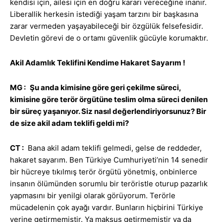
kendisi için, ailesi için en doğru kararı vereceğine inanır.
Liberallik herkesin istediği yaşam tarzını bir başkasına
zarar vermeden yaşayabileceği bir özgülük felsefesidir.
Devletin görevi de o ortamı güvenlik gücüyle korumaktır.
Akil Adamlık Teklifini Kendime Hakaret Sayarım !
MG :
Şu anda kimisine göre geri çekilme süreci,
kimisine göre terör örgütüne teslim olma süreci denilen
bir süreç yaşanıyor. Siz nasıl değerlendiriyorsunuz? Bir
de size akil adam teklifi geldi mi?
CT :
Bana akil adam teklifi gelmedi, gelse de reddeder,
hakaret sayarım. Ben Türkiye Cumhuriyeti’nin 14 senedir
bir hücreye tıkılmış terör örgütü yönetmiş, onbinlerce
insanın ölümünden sorumlu bir teröristle oturup pazarlık
yapmasını bir yenilgi olarak görüyorum. Terörle
mücadelenin çok ayağı vardır. Bunların hiçbirini Türkiye
yerine getirmemiştir. Ya maksus getirmemiştir ya da