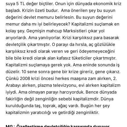
suya 5 TL değer biçtiler. Onun için dünyada ekonomik kriz
başladı. Krizin özeti budur. Ama önerilen şey bu suyun
değerini devlet memuru belirlesin. Bu suyun değerini
memur daha mı iyi belirleyecek? Kapitalizmi suçlamak en
kolay şey. Geçmişin mahcup Marksistleri çıkar yol
arıyorlardı. Ama yanılıyorlar. Krizi karşılıksız para basarak
devletçilik çıkartmıştır. O parayı da hırsla, aç gözlülükle
karşılıksız kredi olarak veren ve geri ödeyemeyeceğini
bile bile kredi olarak alan kafasız tüketiciler çıkartmıştır.
Kapitalizmi suçlamaya gerek yok. Ama eninde sonunda iş
düzelir. 10 sene sonra gene bir krize gireriz, gene çıkarız.
Çünkü 2008 krizi öncesi herkes maaşına zam alırken, 2.
Arabayı alırken, plazma televizyonu, evi alırken kapitalizm
iyiydi. Ama olmayan parayı harcıyorduk. Bence dünyada
fakirliğin değil zenginliğin sebebi kapitalizmdir. Dünya
kurulduğunda taş, toprak, ağaç vardı. Bugün her şey
kapitalizmin yaratıcılığı ve getirdiği zenginliktir.
MG : Özelleştirme devletçiliğin karşısında duruyor.