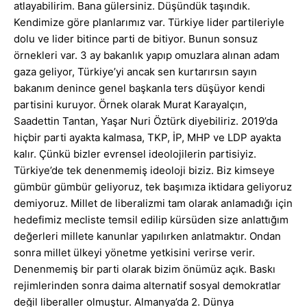
atlayabilirim. Bana gülersiniz. Düşündük taşındık.
Kendimize göre planlarımız var. Türkiye lider partileriyle
dolu ve lider bitince parti de bitiyor. Bunun sonsuz
örnekleri var. 3 ay bakanlık yapıp omuzlara alınan adam
gaza geliyor, Türkiye’yi ancak sen kurtarırsın sayın
bakanım denince genel başkanla ters düşüyor kendi
partisini kuruyor. Örnek olarak Murat Karayalçın,
Saadettin Tantan, Yaşar Nuri Öztürk diyebiliriz. 2019’da
hiçbir parti ayakta kalmasa, TKP, İP, MHP ve LDP ayakta
kalır. Çünkü bizler evrensel ideolojilerin partisiyiz.
Türkiye’de tek denenmemiş ideoloji biziz. Biz kimseye
gümbür gümbür geliyoruz, tek başımıza iktidara geliyoruz
demiyoruz. Millet de liberalizmi tam olarak anlamadığı için
hedefimiz mecliste temsil edilip kürsüden size anlattığım
değerleri millete kanunlar yapılırken anlatmaktır. Ondan
sonra millet ülkeyi yönetme yetkisini verirse verir.
Denenmemiş bir parti olarak bizim önümüz açık. Baskı
rejimlerinden sonra daima alternatif sosyal demokratlar
değil liberaller olmuştur. Almanya’da 2. Dünya