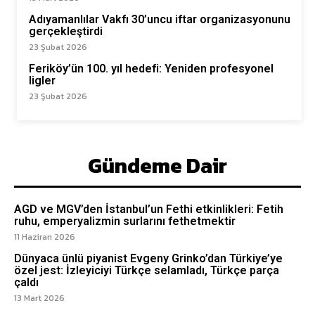
Adıyamanlılar Vakfı 30’uncu iftar organizasyonunu
gerçekleştirdi
23 Şubat 2026
Feriköy’ün 100. yıl hedefi: Yeniden profesyonel
ligler
23 Şubat 2026
Gündeme Dair
AGD ve MGV’den İstanbul’un Fethi etkinlikleri: Fetih
ruhu, emperyalizmin surlarını fethetmektir
11 Haziran 2026
Dünyaca ünlü piyanist Evgeny Grinko’dan Türkiye’ye
özel jest: İzleyiciyi Türkçe selamladı, Türkçe parça
çaldı
13 Mart 2026