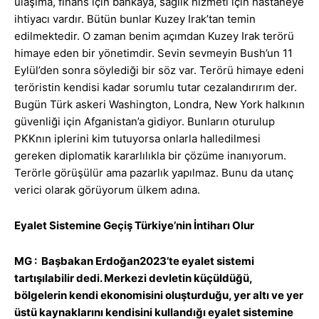
ulaşıma, finans için bankaya, sağlık hizmeti için hastaneye
ihtiyacı vardır. Bütün bunlar Kuzey Irak’tan temin
edilmektedir. O zaman benim açımdan Kuzey Irak terörü
himaye eden bir yönetimdir. Sevin sevmeyin Bush’un 11
Eylül’den sonra söylediği bir söz var. Terörü himaye edeni
teröristin kendisi kadar sorumlu tutar cezalandırırım der.
Bugün Türk askeri Washington, Londra, New York halkının
güvenliği için Afganistan’a gidiyor. Bunların oturulup
PKKnın iplerini kim tutuyorsa onlarla halledilmesi
gereken diplomatik kararlılıkla bir çözüme inanıyorum.
Terörle görüşülür ama pazarlık yapılmaz. Bunu da utanç
verici olarak görüyorum ülkem adına.
Eyalet Sistemine Geçiş Türkiye’nin İntiharı Olur
MG : Başbakan Erdoğan2023’te eyalet sistemi
tartışılabilir dedi. Merkezi devletin küçüldüğü,
bölgelerin kendi ekonomisini oluşturduğu, yer altı ve yer
üstü kaynaklarını kendisini kullandığı eyalet sistemine