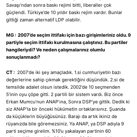
Savaşı’ndan sonra baskı rejimi bitti, liberaller çok
güçlendi. Türkiye’de 10 yıldır baskı rejim vardır. Bunlar
gittiği zaman alternatif LDP olabilir.
MG : 2007’de seçim ittifakı için bazı girişimleriniz oldu. 9
partiyle seçim ittifakı kurulmasına çalıştınız. Bu partiler
hangileriydi? Ve neden çalışmalarınız olumlu
sonuçlanmadı?
CT :
2007’de iki şey amaçladık. 1.si cumhuriyetin bazı
değerlerine sahip çıkmak gerektiğini düşündük. 2.si de
temsilde adalet olsun istedik. 2002’de 10 seçmenden
5’inin oyu çöpe gitti. 2 partili bir sistem vardı. Biz önce
Erkan Mumcu’nun ANAP’ına, Sonra DSP’ye gittik. Dedik ki
siz ANAP’la bir önceki hükümetin ortaklarısınız. Şuanda
da küçüklerin büyüğüsünüz. Barajı da artık ikiniz de
rüyanızda bile göremezsiniz. Ya ANAP, ya DSP adıyla 9
parti seçime girelim. %10’u yakalayan partinin 60