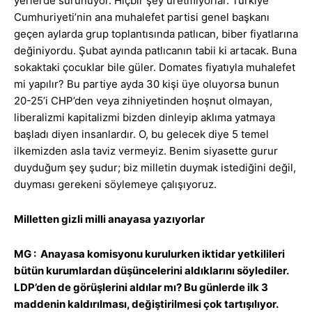
yerlerde sürünüyor. Hiçbir şey üretmiyorlar. Türkiye
Cumhuriyeti’nin ana muhalefet partisi genel başkanı
geçen aylarda grup toplantısında patlıcan, biber fiyatlarına
değiniyordu. Şubat ayında patlıcanın tabii ki artacak. Buna
sokaktaki çocuklar bile güler. Domates fiyatıyla muhalefet
mi yapılır? Bu partiye ayda 30 kişi üye oluyorsa bunun
20-25’i CHP’den veya zihniyetinden hoşnut olmayan,
liberalizmi kapitalizmi bizden dinleyip aklıma yatmaya
başladı diyen insanlardır. O, bu gelecek diye 5 temel
ilkemizden asla taviz vermeyiz. Benim siyasette gurur
duyduğum şey şudur; biz milletin duymak istediğini değil,
duyması gerekeni söylemeye çalışıyoruz.
Milletten gizli milli anayasa yazıyorlar
MG : Anayasa komisyonu kurulurken iktidar yetkilileri
bütün kurumlardan düşüncelerini aldıklarını söylediler.
LDP’den de görüşlerini aldılar mı? Bu günlerde ilk 3
maddenin kaldırılması, değiştirilmesi çok tartışılıyor.