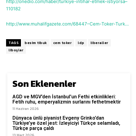
http://onedio.com/haber/turkiye-intihar-etmek-istiyorsa–
110182
http://www.muhalifgazete.com/68447–Cem-Toker-Turk…
TAGS
besim tibuk
cem toker
ldp
liberaller
liboşlar
Son Eklenenler
AGD ve MGV’den İstanbul’un Fethi etkinlikleri:
Fetih ruhu, emperyalizmin surlarını fethetmektir
11 Haziran 2026
Dünyaca ünlü piyanist Evgeny Grinko’dan
Türkiye’ye özel jest: İzleyiciyi Türkçe selamladı,
Türkçe parça çaldı
13 Mart 2026