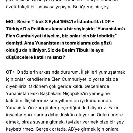
özgürlükçü bir anayasa yapıyor. Bu iğrenç bir şey.
MG : Besim Tibuk 8 Eylül 1994’te İstanbul’da LDP –
Türkiye Dış Politikası konulu bir söyleşide “Yunanistan’a
Elen Cumhuriyeti diyelim, biz onlar için bir tehdidiz”
demişti. Ama Yunanistan’ın topraklarımızda gözü
olduğu da biliniyor. Siz de Besim Tibuk ile aynı
düşüncelere katılır mısınız?
CT :
O sözlerin arkasında dururum. İlişkileri yumuşatmak
için onlar kendilerine Elen Cumhuriyeti diyorsa biz de
diyebiliriz. O dönem çok geride kaldı. Geçenlerde
Yunanistan Eski Başbakanı Niçopakis’in yemeğine
katıldım. İlişkilerimiz son yılların en iyi konumunda.
Yunanistan’ın zor günler geçirdiğini de biliyoruz. Fakir
insanlar gururlarına daha düşkün oluyorlar. Onları onore
etmek, biraz suyuna gitmek, tavizler vermek bize bir şey
kaybettirmez. Gerçek ortada. AB’ye girmek için onlara