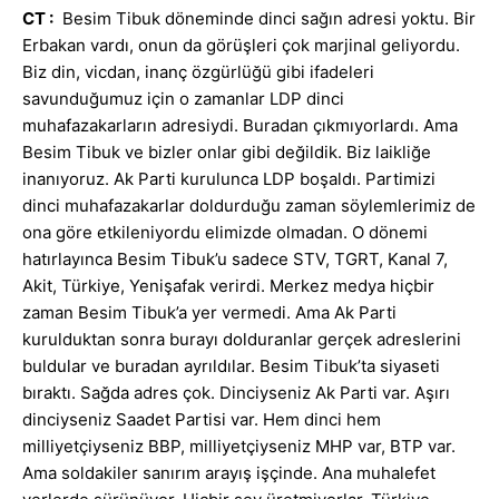
CT :
Besim Tibuk döneminde dinci sağın adresi yoktu. Bir
Erbakan vardı, onun da görüşleri çok marjinal geliyordu.
Biz din, vicdan, inanç özgürlüğü gibi ifadeleri
savunduğumuz için o zamanlar LDP dinci
muhafazakarların adresiydi. Buradan çıkmıyorlardı. Ama
Besim Tibuk ve bizler onlar gibi değildik. Biz laikliğe
inanıyoruz. Ak Parti kurulunca LDP boşaldı. Partimizi
dinci muhafazakarlar doldurduğu zaman söylemlerimiz de
ona göre etkileniyordu elimizde olmadan. O dönemi
hatırlayınca Besim Tibuk’u sadece STV, TGRT, Kanal 7,
Akit, Türkiye, Yenişafak verirdi. Merkez medya hiçbir
zaman Besim Tibuk’a yer vermedi. Ama Ak Parti
kurulduktan sonra burayı dolduranlar gerçek adreslerini
buldular ve buradan ayrıldılar. Besim Tibuk’ta siyaseti
bıraktı. Sağda adres çok. Dinciyseniz Ak Parti var. Aşırı
dinciyseniz Saadet Partisi var. Hem dinci hem
milliyetçiyseniz BBP, milliyetçiyseniz MHP var, BTP var.
Ama soldakiler sanırım arayış işçinde. Ana muhalefet