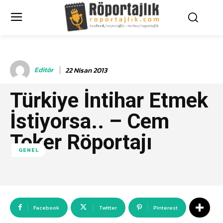
Editör
22 Nisan 2013
Türkiye İntihar Etmek
İstiyorsa.. – Cem
Toker Röportajı
GENEL
Facebook
Twitter
Pinterest