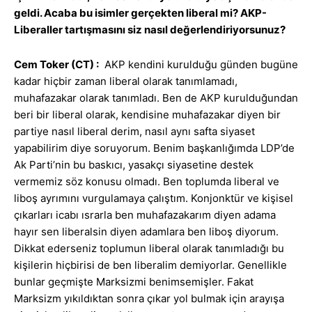
geldi. Acaba bu isimler gerçekten liberal mi? AKP-
Liberaller tartışmasını siz nasıl değerlendiriyorsunuz?
Cem Toker (CT) :
AKP kendini kurulduğu günden bugüne
kadar hiçbir zaman liberal olarak tanımlamadı,
muhafazakar olarak tanımladı. Ben de AKP kurulduğundan
beri bir liberal olarak, kendisine muhafazakar diyen bir
partiye nasıl liberal derim, nasıl aynı safta siyaset
yapabilirim diye soruyorum. Benim başkanlığımda LDP’de
Ak Parti’nin bu baskıcı, yasakçı siyasetine destek
vermemiz söz konusu olmadı. Ben toplumda liberal ve
liboş ayrımını vurgulamaya çalıştım. Konjonktür ve kişisel
çıkarları icabı ısrarla ben muhafazakarım diyen adama
hayır sen liberalsin diyen adamlara ben liboş diyorum.
Dikkat ederseniz toplumun liberal olarak tanımladığı bu
kişilerin hiçbirisi de ben liberalim demiyorlar. Genellikle
bunlar geçmişte Marksizmi benimsemişler. Fakat
Marksizm yıkıldıktan sonra çıkar yol bulmak için arayışa