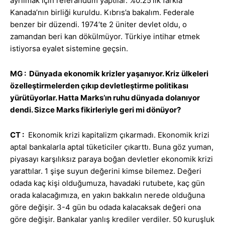
ayrılmak için referandum yaptılar. %0.25’lik farkla
Kanada’nın birliği kuruldu. Kıbrıs’a bakalım. Federale
benzer bir düzendi. 1974’te 2 üniter devlet oldu, o
zamandan beri kan dökülmüyor. Türkiye intihar etmek
istiyorsa eyalet sistemine geçsin.
MG : Dünyada ekonomik krizler yaşanıyor. Kriz ülkeleri
özelleştirmelerden çıkıp devletleştirme politikası
yürütüyorlar. Hatta Marks’ın ruhu dünyada dolanıyor
dendi. Sizce Marks fikirleriyle geri mi dönüyor?
CT :
Ekonomik krizi kapitalizm çıkarmadı. Ekonomik krizi
aptal bankalarla aptal tüketiciler çıkarttı. Buna göz yuman,
piyasayı karşılıksız paraya boğan devletler ekonomik krizi
yarattılar. 1 şişe suyun değerini kimse bilemez. Değeri
odada kaç kişi olduğumuza, havadaki rutubete, kaç gün
orada kalacağımıza, en yakın bakkalın nerede olduğuna
göre değişir. 3-4 gün bu odada kalacaksak değeri ona
göre değişir. Bankalar yanlış krediler verdiler. 50 kuruşluk