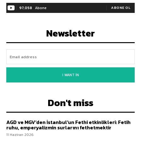
97,058
Abone
ABONE OL
Newsletter
I WANT IN
Don't miss
AGD ve MGV’den İstanbul’un Fethi etkinlikleri: Fetih
ruhu, emperyalizmin surlarını fethetmektir
11 Haziran 2026