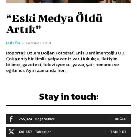
“Eski Medya Öldü
Artık”
EDITÖR
-
24 MART 2018
Röportaj: Özlem Doğan Fotoğraf. Enis Derdimentoğlu ÖD:
Çok geniş bir kimlik yelpazeniz var. Hukukçu, iletişim
bilimci, gazeteci, televizyoncu, yazar, şair, romancı ve
eğitimci. Aynı zamanda her...
Stay in touch:
255,324
Beğenenler
BEĞEN
128,657
Takipçiler
TAKIP ET