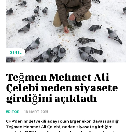
GENEL
Teğmen Mehmet Ali
Çelebi neden siyasete
girdiğini açıkladı
EDITÖR
-
18 MART 2015
CHP'den milletvekili adayı olan Ergenekon davası sanığı
Teğmen Mehmet Ali Çelebi, neden siyasete girdiğini