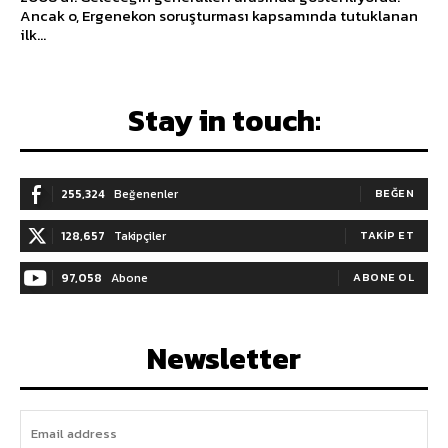
Ancak o, Ergenekon soruşturması kapsamında tutuklanan
ilk...
Stay in touch:
255,324
Beğenenler
BEĞEN
128,657
Takipçiler
TAKIP ET
97,058
Abone
ABONE OL
Newsletter