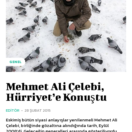
GENEL
Mehmet Ali Çelebi,
Hürriyet’e Konuştu
EDITÖR
-
28 ŞUBAT 2015
Eskimiş bütün siyasi anlayışlar yenilenmeli Mehmet Ali
Çelebi, birliğinde gözaltına alındığında tarih, Eylül
2008’di. Geleceğin generalleri arasında gösteriliyordu.