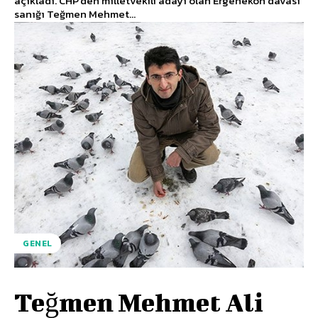
açıkladı. CHP'den milletvekili adayı olan Ergenekon davası
sanığı Teğmen Mehmet...
GENEL
Teğmen Mehmet Ali