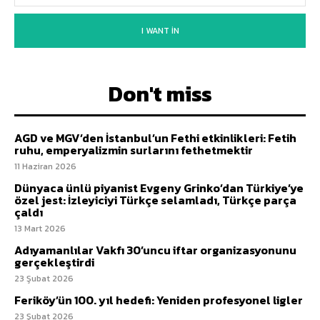
I WANT IN
Don't miss
AGD ve MGV’den İstanbul’un Fethi etkinlikleri: Fetih
ruhu, emperyalizmin surlarını fethetmektir
11 Haziran 2026
Dünyaca ünlü piyanist Evgeny Grinko’dan Türkiye’ye
özel jest: İzleyiciyi Türkçe selamladı, Türkçe parça
çaldı
13 Mart 2026
Adıyamanlılar Vakfı 30’uncu iftar organizasyonunu
gerçekleştirdi
23 Şubat 2026
Feriköy’ün 100. yıl hedefi: Yeniden profesyonel ligler
23 Şubat 2026