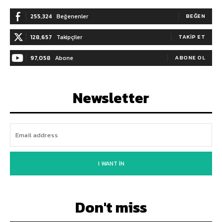
255,324
Beğenenler
BEĞEN
128,657
Takipçiler
TAKIP ET
97,058
Abone
ABONE OL
Newsletter
I WANT IN
Don't miss