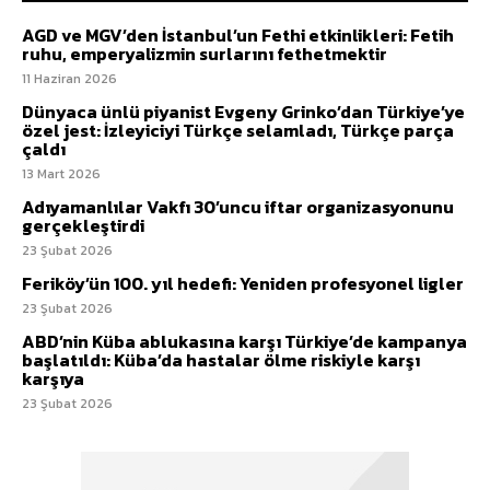
AGD ve MGV’den İstanbul’un Fethi etkinlikleri: Fetih
ruhu, emperyalizmin surlarını fethetmektir
11 Haziran 2026
Dünyaca ünlü piyanist Evgeny Grinko’dan Türkiye’ye
özel jest: İzleyiciyi Türkçe selamladı, Türkçe parça
çaldı
13 Mart 2026
Adıyamanlılar Vakfı 30’uncu iftar organizasyonunu
gerçekleştirdi
23 Şubat 2026
Feriköy’ün 100. yıl hedefi: Yeniden profesyonel ligler
23 Şubat 2026
ABD’nin Küba ablukasına karşı Türkiye’de kampanya
başlatıldı: Küba’da hastalar ölme riskiyle karşı
karşıya
23 Şubat 2026