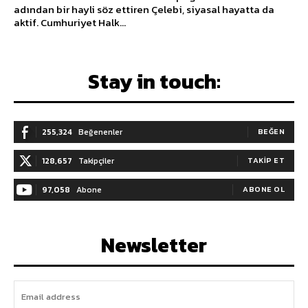
adından bir hayli söz ettiren Çelebi, siyasal hayatta da
aktif. Cumhuriyet Halk...
Stay in touch:
255,324
Beğenenler
BEĞEN
128,657
Takipçiler
TAKIP ET
97,058
Abone
ABONE OL
Newsletter