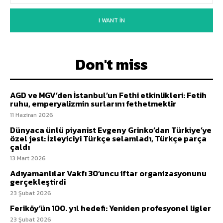
I WANT IN
Don't miss
AGD ve MGV’den İstanbul’un Fethi etkinlikleri: Fetih
ruhu, emperyalizmin surlarını fethetmektir
11 Haziran 2026
Dünyaca ünlü piyanist Evgeny Grinko’dan Türkiye’ye
özel jest: İzleyiciyi Türkçe selamladı, Türkçe parça
çaldı
13 Mart 2026
Adıyamanlılar Vakfı 30’uncu iftar organizasyonunu
gerçekleştirdi
23 Şubat 2026
Feriköy’ün 100. yıl hedefi: Yeniden profesyonel ligler
23 Şubat 2026