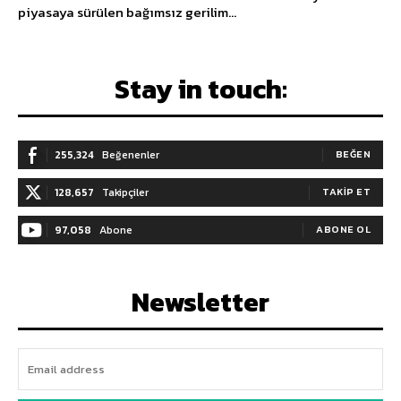
piyasaya sürülen bağımsız gerilim...
Stay in touch:
255,324
Beğenenler
BEĞEN
128,657
Takipçiler
TAKIP ET
97,058
Abone
ABONE OL
Newsletter