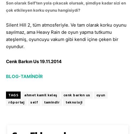
Son olarak Self’ten yola çıkacak olursak, şimdiye kadar sizi en
çok etkileyen korku oyunu hangisiydi?
Silent Hill 2, tüm atmosferiyle. Ve tam olarak korku oyunu
sayılmaz, ama Heavy Rain de oyun yapma tutkumu
ateşlemiş, oyuncuyu vakum gibi kendi içine çeken bir
oyundur.
Cenk Barkın Us 19.11.2014
BLOG-TAMİNDİR
TAGS
ahmet kamil keleş
cenk barkın us
oyun
röportaj
self
tamindir
teknoloji