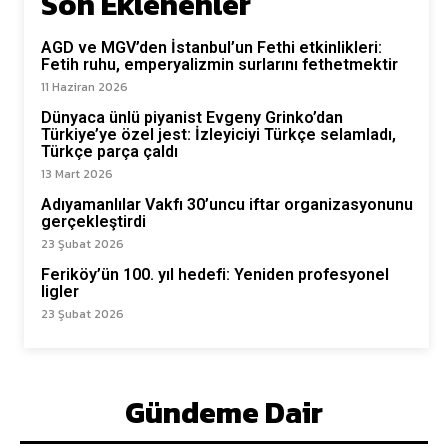
Son Eklenenler
AGD ve MGV’den İstanbul’un Fethi etkinlikleri:
Fetih ruhu, emperyalizmin surlarını fethetmektir
11 Haziran 2026
Dünyaca ünlü piyanist Evgeny Grinko’dan
Türkiye’ye özel jest: İzleyiciyi Türkçe selamladı,
Türkçe parça çaldı
13 Mart 2026
Adıyamanlılar Vakfı 30’uncu iftar organizasyonunu
gerçekleştirdi
23 Şubat 2026
Feriköy’ün 100. yıl hedefi: Yeniden profesyonel
ligler
23 Şubat 2026
Gündeme Dair