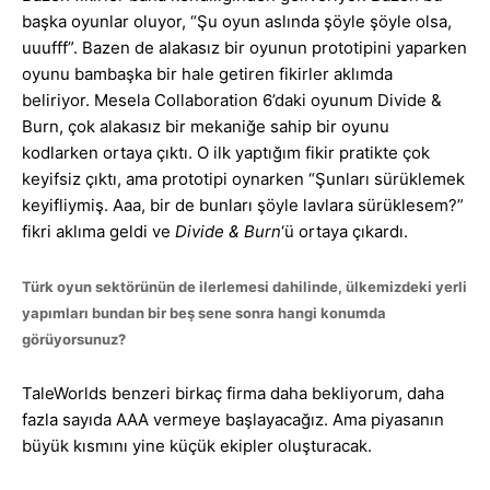
başka oyunlar oluyor, “Şu oyun aslında şöyle şöyle olsa,
uuufff”. Bazen de alakasız bir oyunun prototipini yaparken
oyunu bambaşka bir hale getiren fikirler aklımda
beliriyor. Mesela Collaboration 6’daki oyunum Divide &
Burn, çok alakasız bir mekaniğe sahip bir oyunu
kodlarken ortaya çıktı. O ilk yaptığım fikir pratikte çok
keyifsiz çıktı, ama prototipi oynarken “Şunları sürüklemek
keyifliymiş. Aaa, bir de bunları şöyle lavlara sürüklesem?”
fikri aklıma geldi ve
Divide & Burn
‘ü ortaya çıkardı.
Türk oyun sektörünün de ilerlemesi dahilinde, ülkemizdeki yerli
yapımları bundan bir beş sene sonra hangi konumda
görüyorsunuz?
TaleWorlds benzeri birkaç firma daha bekliyorum, daha
fazla sayıda AAA vermeye başlayacağız. Ama piyasanın
büyük kısmını yine küçük ekipler oluşturacak.