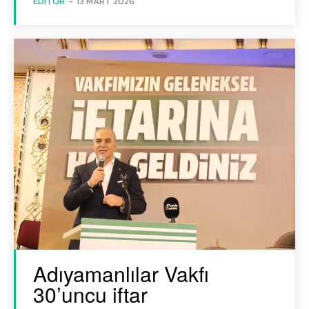
EDITÖR
-
13 MART 2026
Adıyamanlılar Vakfı
30’uncu iftar