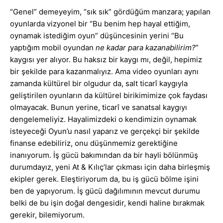
“Genel” demeyeyim, “sık sık” gördüğüm manzara; yapılan
oyunlarda vizyonel bir “Bu benim hep hayal ettiğim,
oynamak istediğim oyun” düşüncesinin yerini “Bu
yaptığım mobil oyundan
ne kadar para kazanabilirim?
”
kaygısı yer alıyor. Bu haksız bir kaygı mı, değil, hepimiz
bir şekilde para kazanmalıyız. Ama video oyunları aynı
zamanda kültürel bir olgudur da, salt ticarî kaygıyla
geliştirilen oyunların da kültürel birikimimize çok faydası
olmayacak. Bunun yerine, ticarî ve sanatsal kaygıyı
dengelemeliyiz. Hayalimizdeki o kendimizin oynamak
isteyeceği Oyun’u nasıl yaparız ve gerçekçi bir şekilde
finanse edebiliriz, onu düşünmemiz gerektiğine
inanıyorum. İş gücü bakımından da bir hayli bölünmüş
durumdayız, yeni At & Kılıç’lar çıkması için daha birleşmiş
ekipler gerek. Eleştiriyorum da, bu iş gücü bölme işini
ben de yapıyorum. İş gücü dağılımının mevcut durumu
belki de bu işin doğal dengesidir, kendi haline bırakmak
gerekir, bilemiyorum.