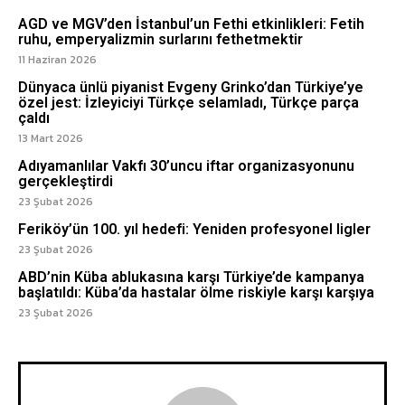
AGD ve MGV’den İstanbul’un Fethi etkinlikleri: Fetih
ruhu, emperyalizmin surlarını fethetmektir
11 Haziran 2026
Dünyaca ünlü piyanist Evgeny Grinko’dan Türkiye’ye
özel jest: İzleyiciyi Türkçe selamladı, Türkçe parça
çaldı
13 Mart 2026
Adıyamanlılar Vakfı 30’uncu iftar organizasyonunu
gerçekleştirdi
23 Şubat 2026
Feriköy’ün 100. yıl hedefi: Yeniden profesyonel ligler
23 Şubat 2026
ABD’nin Küba ablukasına karşı Türkiye’de kampanya
başlatıldı: Küba’da hastalar ölme riskiyle karşı karşıya
23 Şubat 2026