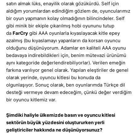
satın almak lüks, enayilik olarak gözükürdü. Self için
aldığım yorumlardan edindiğim gözlem de, oyuncularımız
bir oyun yapmanın kolay olmadığının bilincindeler. Self
gibi minik bir ekiple çıkarılmış hobi oyununu tutup
da
FarCry
gibi AAA oyunlarla kıyaslayacak kitle epey
azalmış (bu kıyaslamayı yapanların da korsan oyuncu
olduğunu düşünüyorum. Adamlar en kaliteli AAA oyunu
bedavaya indirebildikleri için, benim mütevazi ürünümü
aynı kategoride değerlendirebiliyorlar). Verilen emeğin
farkına varılıyor genel olarak. Yapılan eleştiriler de genel
olarak yerinde, oyuncu kitlesi bu konuda da
olgunlaşıyor. Sonuç olarak, ben oyunlarımda Türkçe dil
desteği vermeye devam edeceğim, çünkü değer verdiğim
bir oyuncu kitlemiz var.
Şimdiki haliyle ülkemizde basın ve oyuncu kitlesi
sektörün büyük yüzdesini oluştururken yerli
geliştiriciler hakkında ne düşünüyorsunuz?