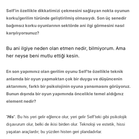
Self’in özellikle dikkatimizi çekmesini sağlayan nokta oyunun
korku/gerilim türünde geliştirilmiş olmasıydı. Son üç senedir
bağımsız korku oyunlarının sektörde ani ilgi görmesini nasıl
karşılıyorsunuz?
Bu ani ilgiye neden olan etmen nedir, bilmiyorum. Ama
her neyse beni mutlu ettiği kesin.
En son yapımınız olan gerilim oyunu Self’te özellikle teknik
anlamda bir oyun yapmaktan çok bir duygu ve düşüncenin
aktarımını, farklı bir psikolojinin oyuna yansımasını görüyoruz.
Bunun dışında bir oyun yapımında öncelikle temel aldığınız
element nedir?
“
His
“. Bu his yeri gelir eğlence olur, yeri gelir Self’teki gibi psikolojik
dışavurum olur, belki de ikisi birden olur. Teknoloji ve estetik, hissi
yaşatan araçlardır, bu yüzden histen geri plandadırlar.