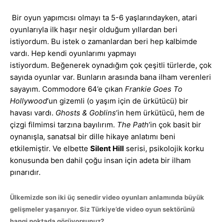
Bir oyun yapımcısı olmayı ta 5-6 yaşlarındayken, atari
oyunlarıyla ilk haşır neşir olduğum yıllardan beri
istiyordum. Bu istek o zamanlardan beri hep kalbimde
vardı. Hep kendi oyunlarımı yapmayı
istiyordum. Beğenerek oynadığım çok çeşitli türlerde, çok
sayıda oyunlar var. Bunların arasında bana ilham verenleri
sayayım. Commodore 64’e çıkan
Frankie Goes To
Hollywood
‘un gizemli (o yaşım için de ürkütücü) bir
havası vardı.
Ghosts & Goblins
‘in hem ürkütücü, hem de
çizgi filmimsi tarzına bayılırım.
The Path
‘in çok basit bir
oynanışla, sanatsal bir dille hikaye anlatımı beni
etkilemiştir. Ve elbette
Silent Hill
serisi, psikolojik korku
konusunda ben dahil çoğu insan için adeta bir ilham
pınarıdır.
Ülkemizde son iki üç senedir video oyunları anlamında büyük
gelişmeler yaşanıyor. Siz Türkiye’de video oyun sektörünü
hangi noktada görüyorsunuz?