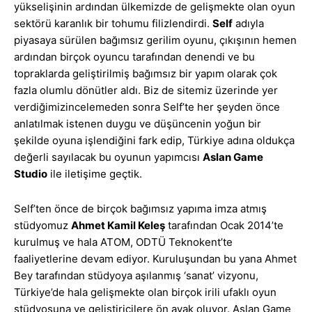
yükselişinin ardından ülkemizde de gelişmekte olan oyun
sektörü karanlık bir tohumu filizlendirdi.
Self
adıyla
piyasaya sürülen bağımsız gerilim oyunu, çıkışının hemen
ardından birçok oyuncu tarafından denendi ve bu
topraklarda geliştirilmiş bağımsız bir yapım olarak çok
fazla olumlu dönütler aldı. Biz de sitemiz üzerinde yer
verdiğimizincelemeden sonra Self’te her şeyden önce
anlatılmak istenen duygu ve düşüncenin yoğun bir
şekilde oyuna işlendiğini fark edip, Türkiye adına oldukça
değerli sayılacak bu oyunun yapımcısı
Aslan Game
Studio
ile iletişime geçtik.
Self’ten önce de birçok bağımsız yapıma imza atmış
stüdyomuz
Ahmet Kamil Keleş
tarafından Ocak 2014’te
kurulmuş ve hala ATOM, ODTÜ Teknokent’te
faaliyetlerine devam ediyor. Kuruluşundan bu yana Ahmet
Bey tarafından stüdyoya aşılanmış ‘sanat’ vizyonu,
Türkiye’de hala gelişmekte olan birçok irili ufaklı oyun
stüdyosuna ve geliştiricilere ön ayak oluyor. Aslan Game