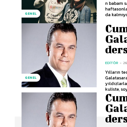
n babam sa
haftasonla
da kalmıyo
GENEL
Cum
Gal
ders
EDITÖR
-
2
Yılların t
Galatasara
GENEL
yıldızlarl
kuliste, so
Cum
Gal
ders