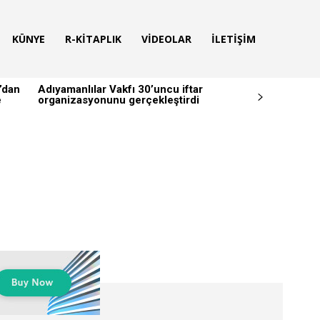
KÜNYE
R-KITAPLIK
VIDEOLAR
İLETIŞIM
’dan
Adıyamanlılar Vakfı 30’uncu iftar
e
organizasyonunu gerçekleştirdi