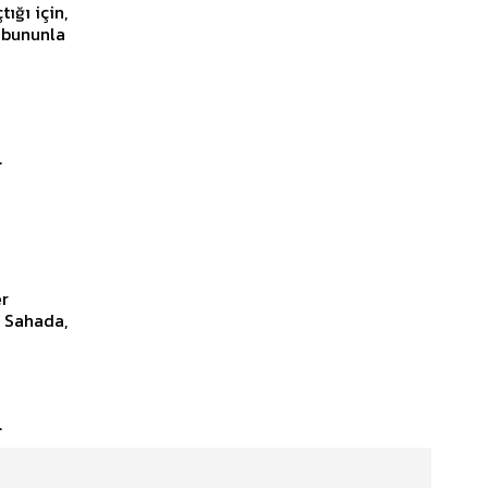
ığı için,
 bununla
n
er
. Sahada,
n