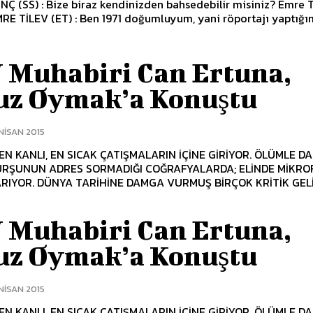
NÇ (SS) : Bize biraz kendinizden bahsedebilir misiniz? Emre T
 Muhabiri Can Ertuna,
uz Oymak’a Konuştu
NISAN 2015
N KANLI, EN SICAK ÇATIŞMALARIN İÇİNE GİRİYOR. ÖLÜMLE D
KURŞUNUN ADRES SORMADIĞI COĞRAFYALARDA; ELİNDE MİKR
RIYOR. DÜNYA TARİHİNE DAMGA VURMUŞ BİRÇOK KRİTİK GEL
 Muhabiri Can Ertuna,
uz Oymak’a Konuştu
NISAN 2015
N KANLI, EN SICAK ÇATIŞMALARIN İÇİNE GİRİYOR. ÖLÜMLE D