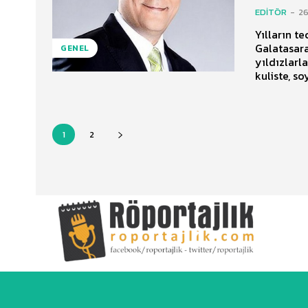
EDITÖR
-
2
Yılların t
Galatasara
GENEL
yıldızlarl
kuliste, so
1
2