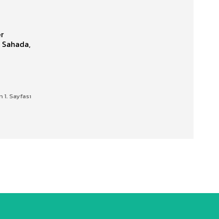
er
. Sahada,
n 1. Sayfası