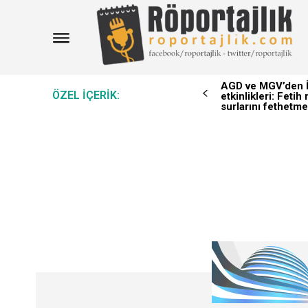
AGD ve MGV’den İ
ÖZEL IÇERIK:
etkinlikleri: Feti
surlarını fethetme