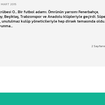
6 MART 2015
ecrübesi O... Bir futbol adamı. Ömrünün yarısını Fenerbahçe,
y, Beşiktaş, Trabzonspor ve Anadolu klüpleriyle geçirdi. Süp
a, unutulmaz kulüp yöneticileriyle hep dirsek temasında oldu
yunma...
2 Sayfanı