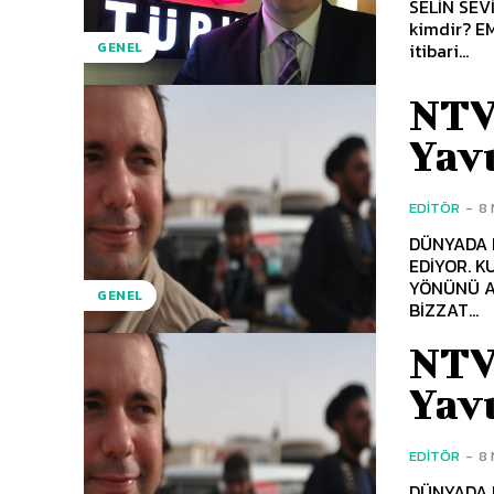
SELİN SEVİ
kimdir? EMRE TİLEV (ET) : Ben 1971 doğumluyum, yani röportajı yaptığımız şuan
itibari...
GENEL
NTV
Yav
EDITÖR
-
8 
DÜNYADA E
EDİYOR. 
YÖNÜNÜ A
GENEL
BİZZAT...
NTV
Yav
EDITÖR
-
8 
DÜNYADA E