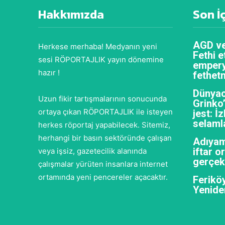
Hakkımızda
Son İ
AGD ve
Herkese merhaba! Medyanın yeni
Fethi e
sesi RÖPORTAJLIK yayın dönemine
empery
hazır !
fethet
Dünyac
Uzun fikir tartışmalarının sonucunda
Grinko
ortaya çıkan RÖPORTAJLIK ile isteyen
jest: İ
selaml
herkes röportaj yapabilecek. Sitemiz,
herhangi bir basın sektöründe çalışan
Adıyam
iftar 
veya işsiz, gazetecilik alanında
gerçekl
çalışmalar yürüten insanlara internet
ortamında yeni pencereler açacaktır.
Feriköy
Yenide