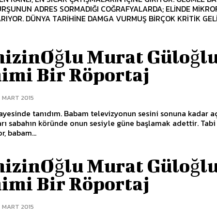
KURŞUNUN ADRES SORMADIĞI COĞRAFYALARDA; ELİNDE MİKR
RIYOR. DÜNYA TARİHİNE DAMGA VURMUŞ BİRÇOK KRİTİK GEL
nizinOğlu Murat Güloğlu
imi Bir Röportaj
7 MART 2015
yesinde tanıdım. Babam televizyonun sesini sonuna kadar açt
rı sabahın köründe onun sesiyle güne başlamak adettir. Tabi
r, babam...
nizinOğlu Murat Güloğlu
imi Bir Röportaj
7 MART 2015