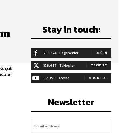
Stay in touch:
im
255,324
Beğenenler
BEĞEN
128,657
Takipçiler
TAKIP ET
 Küçük
ucular
97,058
Abone
ABONE OL
Newsletter