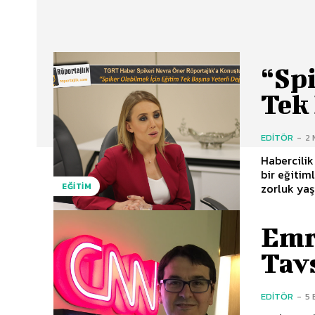
“Sp
Tek 
EDITÖR
-
2
Habercilik
bir eğitim
zorluk yaşı
EĞITIM
Emr
Tav
EDITÖR
-
5 