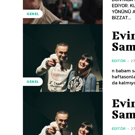
EDİYOR. 
YÖNÜNÜ A
GENEL
BİZZAT...
Evi
Sam
EDITÖR
-
2
n babam sa
haftasonla
da kalmıyo
GENEL
Evi
Sam
EDITÖR
-
2