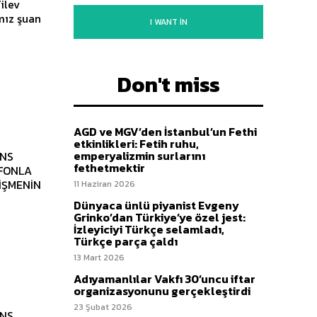
ilev
I WANT IN
Don't miss
AGD ve MGV’den İstanbul’un Fethi
etkinlikleri: Fetih ruhu,
emperyalizmin surlarını
ANS
fethetmektir
OFONLA
İŞMENİN
11 Haziran 2026
Dünyaca ünlü piyanist Evgeny
Grinko’dan Türkiye’ye özel jest:
İzleyiciyi Türkçe selamladı,
Türkçe parça çaldı
13 Mart 2026
Adıyamanlılar Vakfı 30’uncu iftar
organizasyonunu gerçekleştirdi
23 Şubat 2026
ANS