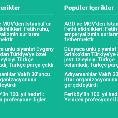
çerikler
Popüler İçerikler
 MGV’den İstanbul’un
AGD ve MGV’den İstan
tkinlikleri: Fetih ruhu,
Fethi etkinlikleri: Fetih
alizmin surlarını
emperyalizmin surların
mektir
fethetmektir
a ünlü piyanist Evgeny
Dünyaca ünlü piyanist
’dan Türkiye’ye özel
Grinko’dan Türkiye’ye 
zleyiciyi Türkçe
jest: İzleyiciyi Türkçe
adı, Türkçe parça çaldı
selamladı, Türkçe parç
anlılar Vakfı 30’uncu
Adıyamanlılar Vakfı 3
organizasyonunu
iftar organizasyonunu
eştirdi
gerçekleştirdi
’ün 100. yıl hedefi:
Feriköy’ün 100. yıl hed
n profesyonel ligler
Yeniden profesyonel li