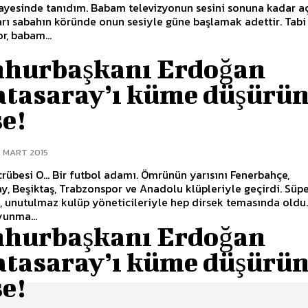
yesinde tanıdım. Babam televizyonun sesini sonuna kadar açt
rı sabahın köründe onun sesiyle güne başlamak adettir. Tabi
r, babam...
hurbaşkanı Erdoğan
atasaray’ı küme düşürü
e!
6 MART 2015
ecrübesi O... Bir futbol adamı. Ömrünün yarısını Fenerbahçe,
y, Beşiktaş, Trabzonspor ve Anadolu klüpleriyle geçirdi. Süp
a, unutulmaz kulüp yöneticileriyle hep dirsek temasında oldu
yunma...
hurbaşkanı Erdoğan
atasaray’ı küme düşürü
e!