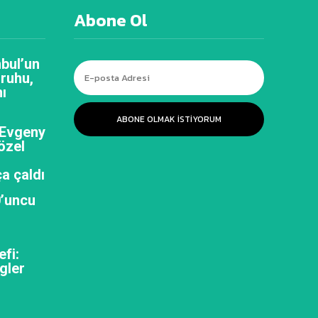
Abone Ol
bul’un
 ruhu,
ı
ABONE OLMAK ISTIYORUM
 Evgeny
özel
a çaldı
0’uncu
efi:
gler