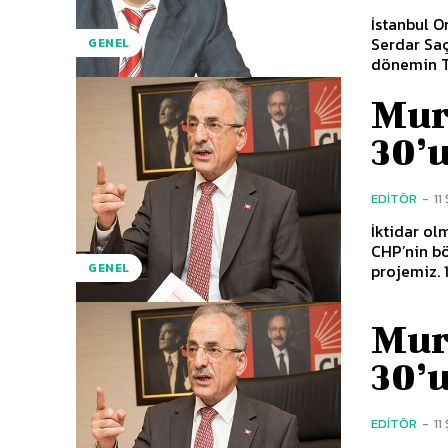
İstanbul O
Serdar Saç
GENEL
dönemin T
Mur
30’
EDITÖR
-
11
İktidar ol
CHP’nin b
projemiz. 1
GENEL
Mur
30’
EDITÖR
-
11