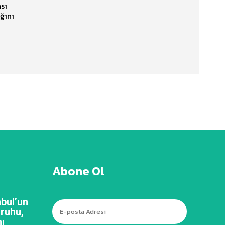
sı
ğını
Abone Ol
bul’un
 ruhu,
ı