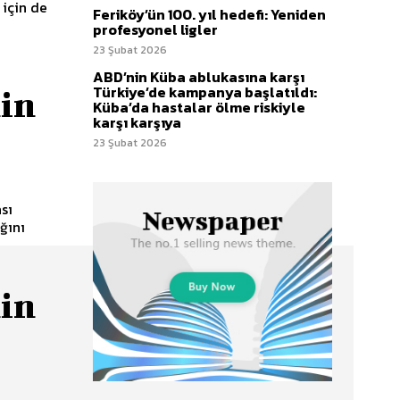
 için de
Feriköy’ün 100. yıl hedefi: Yeniden
profesyonel ligler
23 Şubat 2026
ABD’nin Küba ablukasına karşı
Türkiye’de kampanya başlatıldı:
nin
Küba’da hastalar ölme riskiyle
karşı karşıya
23 Şubat 2026
sı
ğını
nin