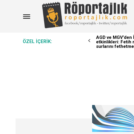
AGD ve MGV’den İ
ÖZEL IÇERIK:
etkinlikleri: Feti
surlarını fethetme