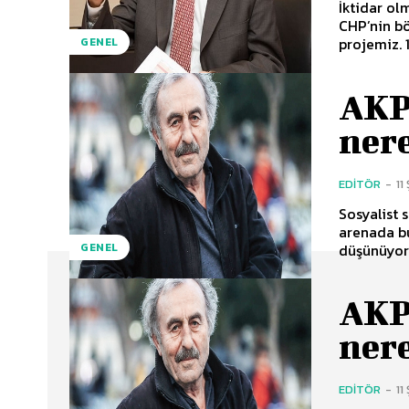
İktidar ol
CHP’nin b
projemiz. 1
GENEL
AKP’
nere
EDITÖR
-
11
Sosyalist 
arenada bu
GENEL
AKP’
nere
EDITÖR
-
11