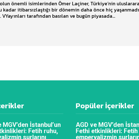
solun önemli isimlerinden Ömer Laçiner, Türkiye’nin uluslarara
 kadar itibarsızlaştığı bir dönemin daha önce hiç yaşanmadı
düşünüyor. VYayınları tarafından basılan ve bugün piyasada...
çerikler
Popüler İçerikler
 MGV’den İstanbul’un
AGD ve MGV’den İstan
tkinlikleri: Fetih ruhu,
Fethi etkinlikleri: Fetih
alizmin surlarını
emperyalizmin surların