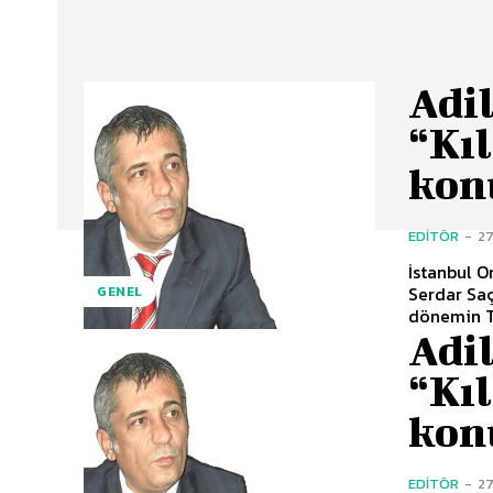
Adil
“Kı
kon
EDITÖR
-
27
İstanbul O
Serdar Saç
GENEL
dönemin T
Adil
“Kı
kon
EDITÖR
-
27