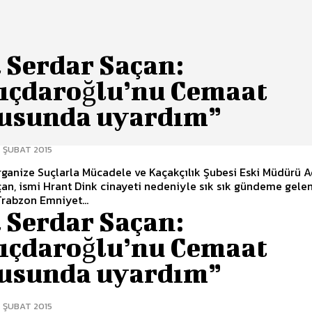
 Serdar Saçan:
lıçdaroğlu’nu Cemaat
usunda uyardım”
 ŞUBAT 2015
rganize Suçlarla Mücadele ve Kaçakçılık Şubesi Eski Müdürü A
an, ismi Hrant Dink cinayeti nedeniyle sık sık gündeme gele
rabzon Emniyet...
 Serdar Saçan:
lıçdaroğlu’nu Cemaat
usunda uyardım”
 ŞUBAT 2015