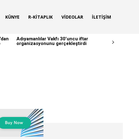
KÜNYE
R-KITAPLIK
VIDEOLAR
İLETIŞIM
’dan
Adıyamanlılar Vakfı 30’uncu iftar
e
organizasyonunu gerçekleştirdi