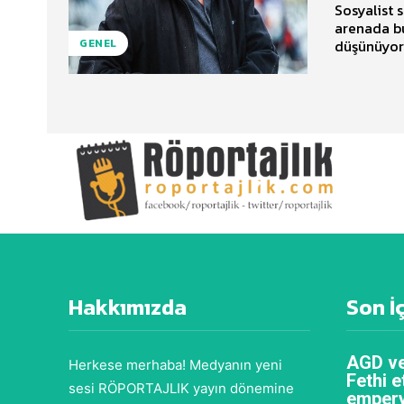
Sosyalist 
arenada bu
GENEL
Hakkımızda
Son İ
AGD ve
Herkese merhaba! Medyanın yeni
Fethi e
sesi RÖPORTAJLIK yayın dönemine
empery