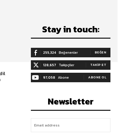
Stay in touch:
255,324
Beğenenler
BEĞEN
128,657
Takipçiler
TAKIP ET
dil
97,058
Abone
ABONE OL
n
Newsletter