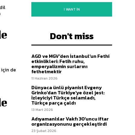
dil
I WANT IN
n
de
Don't miss
AGD ve MGV’den İstanbul’un Fethi
etkinlikleri: Fetih ruhu,
emperyalizmin surlarını
 için de
fethetmektir
11 Haziran 2026
Dünyaca ünlü piyanist Evgeny
Grinko’dan Türkiye’ye özel jest:
İzleyiciyi Türkçe selamladı,
de
Türkçe parça çaldı
13 Mart 2026
Adıyamanlılar Vakfı 30’uncu iftar
organizasyonunu gerçekleştirdi
23 Şubat 2026