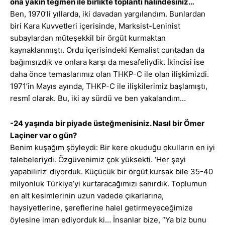
ona yakın teğmen ile birlikte toplantı hâlindesiniz…
Ben, 1970’li yıllarda, iki davadan yargılandım. Bunlardan
biri Kara Kuvvetleri içerisinde, Marksist-Leninist
subaylardan müteşekkil bir örgüt kurmaktan
kaynaklanmıştı. Ordu içerisindeki Kemalist cuntadan da
bağımsızdık ve onlara karşı da mesafeliydik. İkincisi ise
daha önce temaslarımız olan THKP-C ile olan ilişkimizdi.
1971’in Mayıs ayında, THKP-C ile ilişkilerimiz başlamıştı,
resmî olarak. Bu, iki ay sürdü ve ben yakalandım…
-24 yaşında bir piyade üsteğmenisiniz. Nasıl bir Ömer
Laçiner var o gün?
Benim kuşağım şöyleydi: Bir kere okuduğu okulların en iyi
talebeleriydi. Özgüvenimiz çok yüksekti. ‘Her şeyi
yapabiliriz’ diyorduk. Küçücük bir örgüt kursak bile 35-40
milyonluk Türkiye’yi kurtaracağımızı sanırdık. Toplumun
en alt kesimlerinin uzun vadede çıkarlarına,
haysiyetlerine, şereflerine halel getirmeyeceğimize
öylesine iman ediyorduk ki… İnsanlar bize, “Ya biz bunu