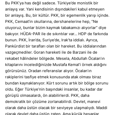
Bu PKK’ya has değil sadece. Türkiye’de monistik bir
anlayış var. Yani kendisinin dışındakileri kabul etmeyen
bir anlayış. Bu, bir kültür. PKK, bir egemenlik yarışı içinde.
PKK, Cemaat’in okullarına, dershanelerine hep, “Ne
oluyoruz, bunlar bizim kaymak tabakamızı alıyorlar” diye
bakıyor. HÜDA-PAR ile de sıkıntılar var… HDP de farkında
bunun. PKK, İran’da, Suriye’de, Irak’ta iddialı. Ayrıca,
Pankürdist bir tarafları olan bir hareket. Bu iddialarından
vazgeçmediler. Goran hareketi ile de Barzani ile de
rekabet hâlindeler bölgede. Mesela, Abdullah Öcalan’ın
kitaplarını incelediğinizde Mustafa Kemal’i örnek aldığını
görürsünüz. Oradan referanslar alıyor. Öcalan’ın
rakiplerini tasfiye etmek konusunda atak olması biraz
bundan kaynaklanıyor. Kürt sorunu artık bir bölge sorunu
oldu. Eğer Türkiye’nin başındaki insanlar, bu kadar dar
görüşlü olmasalardı, ön alabilirlerdi. PKK, daha
demokratik bir çözüme zorlanabilirdi. Devlet, manevi
olarak daha üstün olacak bir seviyeye ulaşmalıydı. Maddi
olarak devlet daha üstün zaten. Ama küçük hesaplar