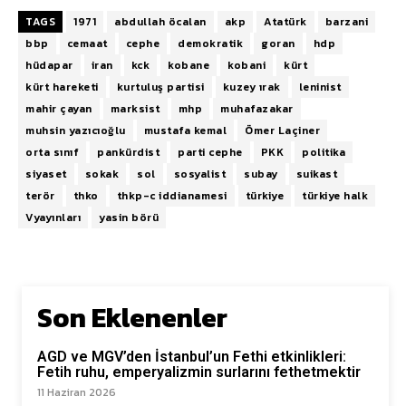
TAGS
1971
abdullah öcalan
akp
Atatürk
barzani
bbp
cemaat
cephe
demokratik
goran
hdp
hüdapar
iran
kck
kobane
kobani
kürt
kürt hareketi
kurtuluş partisi
kuzey ırak
leninist
mahir çayan
marksist
mhp
muhafazakar
muhsin yazıcıoğlu
mustafa kemal
Ömer Laçiner
orta sınıf
pankürdist
parti cephe
PKK
politika
siyaset
sokak
sol
sosyalist
subay
suikast
terör
thko
thkp-c iddianamesi
türkiye
türkiye halk
Vyayınları
yasin börü
Son Eklenenler
AGD ve MGV’den İstanbul’un Fethi etkinlikleri:
Fetih ruhu, emperyalizmin surlarını fethetmektir
11 Haziran 2026