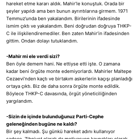
hareket etme kararı aldık. Mahir’le konuştuk. Orada bir
şeyler yapıldı ama ben bunun ayrıntılarına girmem. 1971
Temmuz’unda ben yakalandım. Birilerinin ifadesinde
ismim çıktı ve yakalandım. Beni doğrudan doğruya THKP-
C ile ilişkilendiremediler. Ben zaten Mahir’in ifadesinden
gittim. Ondan dolayı tutuklandım.
-Mahir mi ele verdi sizi?
Ben öyle demem hani. Ne ettiyse etti işte. O zamana
kadar beni örgüte monte edemiyorlardı. Mahirler Maltepe
Cezaevi’nden kaçtı ve birtakım askerlerin kaçışı planladığı
ortaya çıktı. Biz de daha sonra örgüte monte edildik.
Böylece THKP-C davasında, örgüt yöneticiliğinden
yargılandım.
-Sizin de içinde bulunduğunuz Parti-Cephe
geleneğinden bugüne ne kaldı?
Bir şey kalmadı. Şu günkü hareket adını kullanıyor
sadece. Zihniyet olarak da motivasyon kaynakları olarak