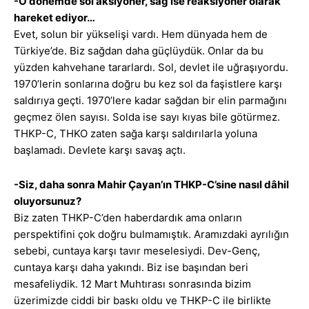
-O dönemde sol aksiyoner, sağ ise reaksiyoner olarak
hareket ediyor…
Evet, solun bir yükselişi vardı. Hem dünyada hem de
Türkiye’de. Biz sağdan daha güçlüydük. Onlar da bu
yüzden kahvehane tararlardı. Sol, devlet ile uğraşıyordu.
1970’lerin sonlarına doğru bu kez sol da faşistlere karşı
saldırıya geçti. 1970’lere kadar sağdan bir elin parmağını
geçmez ölen sayısı. Solda ise sayı kıyas bile götürmez.
THKP-C, THKO zaten sağa karşı saldırılarla yoluna
başlamadı. Devlete karşı savaş açtı.
-Siz, daha sonra Mahir Çayan’ın THKP-C’sine nasıl dâhil
oluyorsunuz?
Biz zaten THKP-C’den haberdardık ama onların
perspektifini çok doğru bulmamıştık. Aramızdaki ayrılığın
sebebi, cuntaya karşı tavır meselesiydi. Dev-Genç,
cuntaya karşı daha yakındı. Biz ise başından beri
mesafeliydik. 12 Mart Muhtırası sonrasında bizim
üzerimizde ciddi bir baskı oldu ve THKP-C ile birlikte