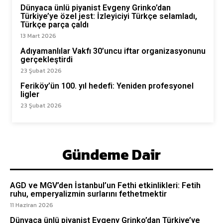
Dünyaca ünlü piyanist Evgeny Grinko’dan
Türkiye’ye özel jest: İzleyiciyi Türkçe selamladı,
Türkçe parça çaldı
13 Mart 2026
Adıyamanlılar Vakfı 30’uncu iftar organizasyonunu
gerçekleştirdi
23 Şubat 2026
Feriköy’ün 100. yıl hedefi: Yeniden profesyonel
ligler
23 Şubat 2026
Gündeme Dair
AGD ve MGV’den İstanbul’un Fethi etkinlikleri: Fetih
ruhu, emperyalizmin surlarını fethetmektir
11 Haziran 2026
Dünyaca ünlü piyanist Evgeny Grinko’dan Türkiye’ye