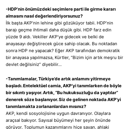
-HDP’nin önümüzdeki seçimlere parti ile girme kararı
almasını nasıl değerlendiriyorsunuz?
İlk başta AKP’nin lehine gibi gözüküyor tabii. HDP’nin
barajı geçme ihtimali daha düşük gibi. HDP farz edin
yüzde 9 aldı. Vekiller AKP’ye gidecek ve belki de
anayasayı değiştirecek güce sahip olacak. Bu noktadan
sonra HDP ne yapacak? Eğer AKP tarafından demokratik
bir anayasa yapılmazsa, Kürtler, “Bizim için artık meşru bir
devlet değilsiniz” diyebilir…
-Tanımlamalar, Türkiye’de artık anlamını yitirmeye
başladı. Entelektüel camia, AKP’yi tanımlarken de böyle
bir sıkıntı yaşıyor. Artık, “Bu hukuksuzluğu da yaptılar”
denerek söze başlanıyor. Siz de gelinen noktada AKP’yi
tanımlamakta zorlananlardan mısınız?
AKP, kendi sosyolojisine uygun davranıyor. Olaylara
araçsal bakıyor. Sayısal büyümeyi her şeyin önünde
görüyor. Toplumun kazanımlarını hiçe sayan, ahlaki