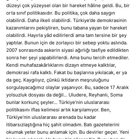
düzeyi çok yüzeysel olan bir hareket hâline geldi. Bu, bir
orta sınıf politikasıdır. Bu politika, çok daha saygın
olabilirdi. Daha ilkeli olabilirdi. Türkiye’de demokrasinin
kazanımlarını pekiştiren, bunu tabana yayan bir hareket
olabilirdi. Hayırla yâd edilirlerdi ama tam tersine bir şey
yaptılar. Bunun için de zorlayıcı bir sebep yoktu aslında.
2007 sonrasında askerin siyasi ağırlığı tasfiye edildikten
sonra her şeyi yapabilirlerdi. Ama bunu tercih etmediler.
Kendi muhafazakârlıklarını dizayn etmeye kalktılar,
demokrasi rafa kalktı. Fakat bu başlarına yıkılacak, er ya
da geç. Kaygılıyız, çünkü iktidarın meşruluğunu
sorgulayacağımız olaylar yaşanıyor. Bu, sadece 17 Aralık
yolsuzluk dosyası da değil… Uludere, Reyhanlı, Soma
bunlar korkunç şeyler… Türkiye’nin uluslararası
politikasını iflas kelimesi artık karşılamıyor. Ben,
Türkiye’nin uluslararası arenada bu kadar
itibarsızlaştığına hiç şahit olmadım. Batı gazetelerini
okumak yeter bunu anlamak için. Bu devirler geçer. Yeni