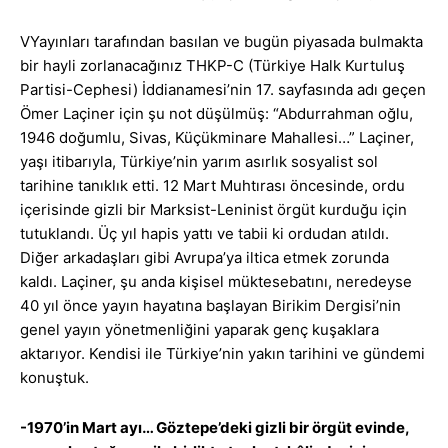
VYayınları tarafından basılan ve bugün piyasada bulmakta
bir hayli zorlanacağınız THKP-C (Türkiye Halk Kurtuluş
Partisi-Cephesi) İddianamesi’nin 17. sayfasında adı geçen
Ömer Laçiner için şu not düşülmüş: “Abdurrahman oğlu,
1946 doğumlu, Sivas, Küçükminare Mahallesi…” Laçiner,
yaşı itibarıyla, Türkiye’nin yarım asırlık sosyalist sol
tarihine tanıklık etti. 12 Mart Muhtırası öncesinde, ordu
içerisinde gizli bir Marksist-Leninist örgüt kurduğu için
tutuklandı. Üç yıl hapis yattı ve tabii ki ordudan atıldı.
Diğer arkadaşları gibi Avrupa’ya iltica etmek zorunda
kaldı. Laçiner, şu anda kişisel müktesebatını, neredeyse
40 yıl önce yayın hayatına başlayan Birikim Dergisi’nin
genel yayın yönetmenliğini yaparak genç kuşaklara
aktarıyor. Kendisi ile Türkiye’nin yakın tarihini ve gündemi
konuştuk.
-1970’in Mart ayı… Göztepe’deki gizli bir örgüt evinde,