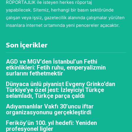
RÖPORTAJLIK ile isteyen herkes röportaj
yapabilecek. Sitemiz, herhangi bir basın sektöründe
çalışan veya işsiz, gazetecilik alanında çalışmalar yürüten
insanlara internet ortamında yeni pencereler açacaktır.
Son İçerikler
AGD ve MGV’den İstanbul’un Fethi
etkinlikleri: Fetih ruhu, emperyalizmin
surlarını fethetmektir
Dünyaca ünlü piyanist Evgeny Grinko’dan
Türkiye’ye özel jest: İzleyiciyi Türkçe
selamladı, Türkçe parça çaldı
Adıyamanlılar Vakfı 30’uncu iftar
organizasyonunu gerçekleştirdi
Feriköy’ün 100. yıl hedefi: Yeniden
profesyonel ligler