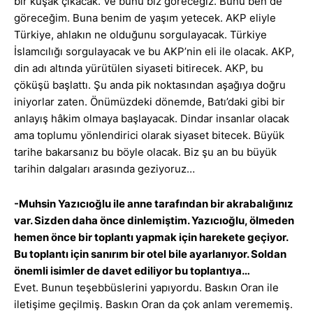
bir kuşak çıkacak. Ve bunu biz göreceğiz. Bunu ben de
göreceğim. Buna benim de yaşım yetecek. AKP eliyle
Türkiye, ahlakın ne olduğunu sorgulayacak. Türkiye
İslamcılığı sorgulayacak ve bu AKP’nin eli ile olacak. AKP,
din adı altında yürütülen siyaseti bitirecek. AKP, bu
çöküşü başlattı. Şu anda pik noktasından aşağıya doğru
iniyorlar zaten. Önümüzdeki dönemde, Batı’daki gibi bir
anlayış hâkim olmaya başlayacak. Dindar insanlar olacak
ama toplumu yönlendirici olarak siyaset bitecek. Büyük
tarihe bakarsanız bu böyle olacak. Biz şu an bu büyük
tarihin dalgaları arasında geziyoruz…
-Muhsin Yazıcıoğlu ile anne tarafından bir akrabalığınız
var. Sizden daha önce dinlemiştim. Yazıcıoğlu, ölmeden
hemen önce bir toplantı yapmak için harekete geçiyor.
Bu toplantı için sanırım bir otel bile ayarlanıyor. Soldan
önemli isimler de davet ediliyor bu toplantıya…
Evet. Bunun teşebbüslerini yapıyordu. Baskın Oran ile
iletişime geçilmiş. Baskın Oran da çok anlam verememiş.