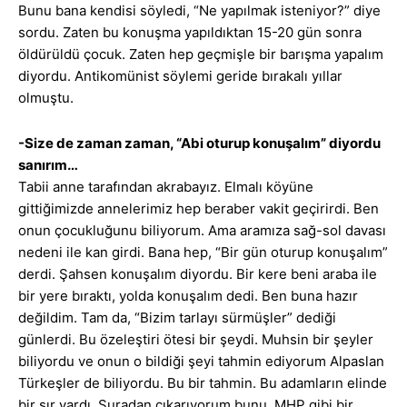
Bunu bana kendisi söyledi, “Ne yapılmak isteniyor?” diye
sordu. Zaten bu konuşma yapıldıktan 15-20 gün sonra
öldürüldü çocuk. Zaten hep geçmişle bir barışma yapalım
diyordu. Antikomünist söylemi geride bırakalı yıllar
olmuştu.
-Size de zaman zaman, “Abi oturup konuşalım” diyordu
sanırım…
Tabii anne tarafından akrabayız. Elmalı köyüne
gittiğimizde annelerimiz hep beraber vakit geçirirdi. Ben
onun çocukluğunu biliyorum. Ama aramıza sağ-sol davası
nedeni ile kan girdi. Bana hep, “Bir gün oturup konuşalım”
derdi. Şahsen konuşalım diyordu. Bir kere beni araba ile
bir yere bıraktı, yolda konuşalım dedi. Ben buna hazır
değildim. Tam da, “Bizim tarlayı sürmüşler” dediği
günlerdi. Bu özeleştiri ötesi bir şeydi. Muhsin bir şeyler
biliyordu ve onun o bildiği şeyi tahmin ediyorum Alpaslan
Türkeşler de biliyordu. Bu bir tahmin. Bu adamların elinde
bir sır vardı. Şuradan çıkarıyorum bunu. MHP gibi bir