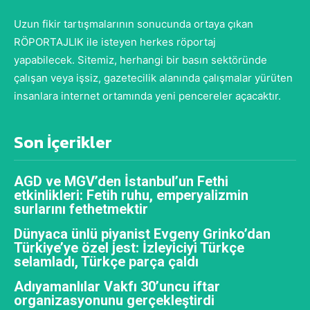
Uzun fikir tartışmalarının sonucunda ortaya çıkan
RÖPORTAJLIK ile isteyen herkes röportaj
yapabilecek. Sitemiz, herhangi bir basın sektöründe
çalışan veya işsiz, gazetecilik alanında çalışmalar yürüten
insanlara internet ortamında yeni pencereler açacaktır.
Son İçerikler
AGD ve MGV’den İstanbul’un Fethi
etkinlikleri: Fetih ruhu, emperyalizmin
surlarını fethetmektir
Dünyaca ünlü piyanist Evgeny Grinko’dan
Türkiye’ye özel jest: İzleyiciyi Türkçe
selamladı, Türkçe parça çaldı
Adıyamanlılar Vakfı 30’uncu iftar
organizasyonunu gerçekleştirdi