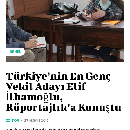
GENEL
Türkiye’nin En Genç
Vekil Adayı Elif
İlhamoğlu,
Röportajlık’a Konuştu
EDITÖR
-
27 NISAN 2015
Türkiye 7 Haziran'da yapılacak genel seçimlere