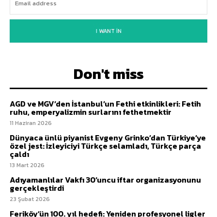
I WANT IN
Don't miss
AGD ve MGV’den İstanbul’un Fethi etkinlikleri: Fetih
ruhu, emperyalizmin surlarını fethetmektir
11 Haziran 2026
Dünyaca ünlü piyanist Evgeny Grinko’dan Türkiye’ye
özel jest: İzleyiciyi Türkçe selamladı, Türkçe parça
çaldı
13 Mart 2026
Adıyamanlılar Vakfı 30’uncu iftar organizasyonunu
gerçekleştirdi
23 Şubat 2026
Feriköy’ün 100. yıl hedefi: Yeniden profesyonel ligler