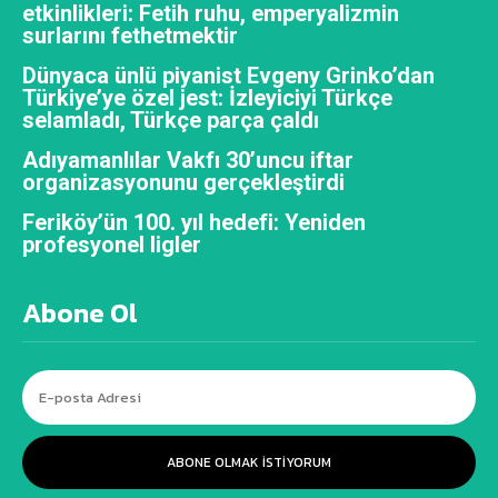
etkinlikleri: Fetih ruhu, emperyalizmin
surlarını fethetmektir
Dünyaca ünlü piyanist Evgeny Grinko’dan
Türkiye’ye özel jest: İzleyiciyi Türkçe
selamladı, Türkçe parça çaldı
Adıyamanlılar Vakfı 30’uncu iftar
organizasyonunu gerçekleştirdi
Feriköy’ün 100. yıl hedefi: Yeniden
profesyonel ligler
Abone Ol
ABONE OLMAK ISTIYORUM