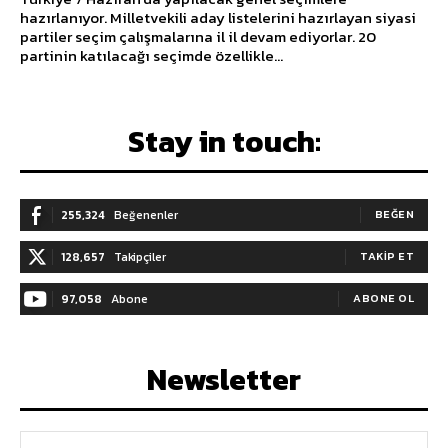
hazırlanıyor. Milletvekili aday listelerini hazırlayan siyasi
partiler seçim çalışmalarına il il devam ediyorlar. 20
partinin katılacağı seçimde özellikle...
Stay in touch:
255,324
Beğenenler
BEĞEN
128,657
Takipçiler
TAKIP ET
97,058
Abone
ABONE OL
Newsletter