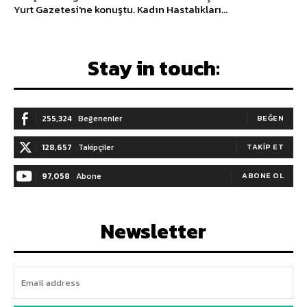
Yurt Gazetesi'ne konuştu. Kadın Hastalıkları...
Stay in touch:
255,324
Beğenenler
BEĞEN
128,657
Takipçiler
TAKIP ET
97,058
Abone
ABONE OL
Newsletter