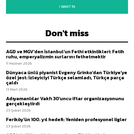
I WANT IN
Don't miss
AGD ve MGV’den İstanbul’un Fethi etkinlikleri: Fetih
ruhu, emperyalizmin surlarını fethetmektir
11 Haziran 2026
Dünyaca ünlü piyanist Evgeny Grinko’dan Türkiye’ye
özel jest: İzleyiciyi Türkçe selamladı, Türkçe parça
çaldı
13 Mart 2026
Adıyamanlılar Vakfı 30’uncu iftar organizasyonunu
gerçekleştirdi
23 Şubat 2026
Feriköy’ün 100. yıl hedefi: Yeniden profesyonel ligler
23 Şubat 2026