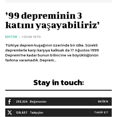
’99 depreminin 3
katını yaşayabiliriz’
EDITÖR
-
1 OCAK 1970
Türkiye deprem kuşağının üzerinde bir ülke. Sürekli
depremlerle karşı karşıya kalksak da 17 Ağustos 1999
Depremi'ne kadar bunun bilincine ve büyüklüğünün
farkına varamadık. Deprem...
Stay in touch:
255,324
Beğenenler
BEĞEN
128,657
Takipçiler
TAKIP ET