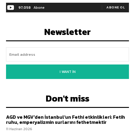
97,058
Abone
ABONE OL
Newsletter
I WANT IN
Don't miss
AGD ve MGV’den İstanbul’un Fethi etkinlikleri: Fetih
ruhu, emperyalizmin surlarını fethetmektir
11 Haziran 2026