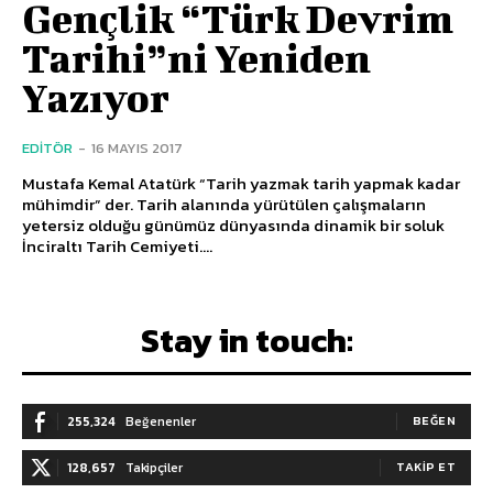
Gençlik “Türk Devrim
Tarihi”ni Yeniden
Yazıyor
EDITÖR
-
16 MAYIS 2017
Mustafa Kemal Atatürk “Tarih yazmak tarih yapmak kadar
mühimdir” der. Tarih alanında yürütülen çalışmaların
yetersiz olduğu günümüz dünyasında dinamik bir soluk
İnciraltı Tarih Cemiyeti....
Stay in touch:
255,324
Beğenenler
BEĞEN
128,657
Takipçiler
TAKIP ET