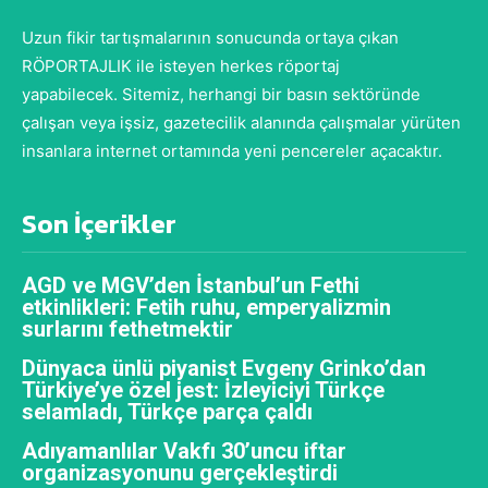
Uzun fikir tartışmalarının sonucunda ortaya çıkan
RÖPORTAJLIK ile isteyen herkes röportaj
yapabilecek. Sitemiz, herhangi bir basın sektöründe
çalışan veya işsiz, gazetecilik alanında çalışmalar yürüten
insanlara internet ortamında yeni pencereler açacaktır.
Son İçerikler
AGD ve MGV’den İstanbul’un Fethi
etkinlikleri: Fetih ruhu, emperyalizmin
surlarını fethetmektir
Dünyaca ünlü piyanist Evgeny Grinko’dan
Türkiye’ye özel jest: İzleyiciyi Türkçe
selamladı, Türkçe parça çaldı
Adıyamanlılar Vakfı 30’uncu iftar
organizasyonunu gerçekleştirdi