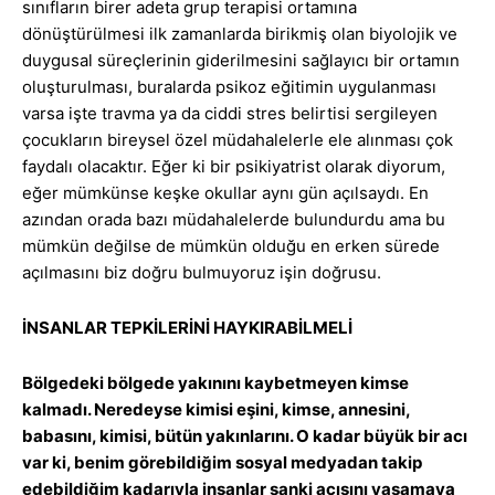
sınıfların birer adeta grup terapisi ortamına
dönüştürülmesi ilk zamanlarda birikmiş olan biyolojik ve
duygusal süreçlerinin giderilmesini sağlayıcı bir ortamın
oluşturulması, buralarda psikoz eğitimin uygulanması
varsa işte travma ya da ciddi stres belirtisi sergileyen
çocukların bireysel özel müdahalelerle ele alınması çok
faydalı olacaktır. Eğer ki bir psikiyatrist olarak diyorum,
eğer mümkünse keşke okullar aynı gün açılsaydı. En
azından orada bazı müdahalelerde bulundurdu ama bu
mümkün değilse de mümkün olduğu en erken sürede
açılmasını biz doğru bulmuyoruz işin doğrusu.
İNSANLAR TEPKİLERİNİ HAYKIRABİLMELİ
Bölgedeki bölgede yakınını kaybetmeyen kimse
kalmadı. Neredeyse kimisi eşini, kimse, annesini,
babasını, kimisi, bütün yakınlarını. O kadar büyük bir acı
var ki, benim görebildiğim sosyal medyadan takip
edebildiğim kadarıyla insanlar sanki acısını yaşamaya