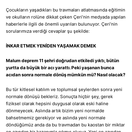
Çocukların yaşadıkları bu travmaları atlatmasında eğitimin
ve okulların rolüne dikkat çeken Çeri’nin medyada yapılan
haberlerle ilgili de önemli uyarıları bulunuyor. Çeri’nin
sorularımıza verdiği cevaplar şu şekilde:
İNKAR ETMEK YENİDEN YAŞAMAK DEMEK
Malum deprem 11 şehri doğrudan etkiledi yıktı, bütün
yurtta da büyük bir acı yarattı. Peki yaşanan bunca
acıdan sonra normale dönüş mümkün mü? Nasıl olacak?
Bu tür kitlesel katılım ve toplumsal şeylerden sonra yeni
normale dönüşü bekleriz. Sonuçta hiçbir şey, gerek
fiziksel olarak hepsini duygusal olarak eski haline
dönmeyecek. Aslında artık bizim yeni normalde
bahsetmemiz gerekiyor ve aslında yeni normale
döndüğümüz anda da bu travmadan bu kaostan bir miktar
en azından bir kazanımla çıkmış oluruz. Yani en azından