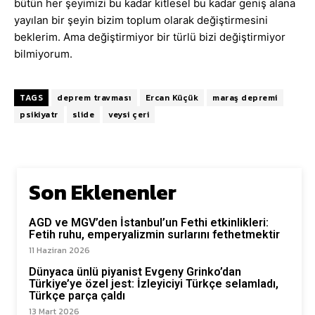
bütün her şeyimizi bu kadar kitlesel bu kadar geniş alana
yayılan bir şeyin bizim toplum olarak değiştirmesini
beklerim. Ama değiştirmiyor bir türlü bizi değiştirmiyor
bilmiyorum.
TAGS
deprem travması
Ercan Küçük
maraş depremi
psikiyatr
slide
veysi çeri
Son Eklenenler
AGD ve MGV’den İstanbul’un Fethi etkinlikleri:
Fetih ruhu, emperyalizmin surlarını fethetmektir
11 Haziran 2026
Dünyaca ünlü piyanist Evgeny Grinko’dan
Türkiye’ye özel jest: İzleyiciyi Türkçe selamladı,
Türkçe parça çaldı
13 Mart 2026