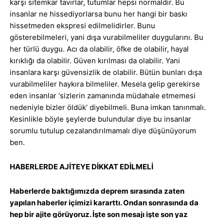
karşı sitemkar tavırlar, tutumlar hepsi normaldir. Bu
insanlar ne hissediyorlarsa bunu her hangi bir baskı
hissetmeden ekspresi edilmelidirler. Bunu
gösterebilmeleri, yani dışa vurabilmeliler duygularını. Bu
her türlü duygu. Acı da olabilir, öfke de olabilir, hayal
kırıklığı da olabilir. Güven kırılması da olabilir. Yani
insanlara karşı güvensizlik de olabilir. Bütün bunları dışa
vurabilmeliler haykıra bilmeliler. Mesela gelip gerekirse
eden insanlar ‘sizlerin zamanında müdahale etmemesi
nedeniyle bizler öldük’ diyebilmeli. Buna imkan tanınmalı.
Kesinlikle böyle şeylerde bulundular diye bu insanlar
sorumlu tutulup cezalandırılmamalı diye düşünüyorum
ben.
HABERLERDE AJİTEYE DİKKAT EDİLMELİ
Haberlerde baktığımızda deprem sırasında zaten
yapılan haberler içimizi kararttı. Ondan sonrasında da
hep bir ajite görüyoruz. İşte son mesajı işte son yaz