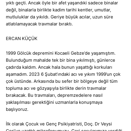
yıktı geçti. Ancak öyle bir afet yaşandıki sadece binalar
değil, binalarla birlikte kadim tarihi kentler, umutlar,
mutluluklar da yıkıldı. Geriye büyük acılar, uzun süre
atlatılamayacak travmalar bıraktı.
ERCAN KÜÇÜK
1999 Gölcük depremini Kocaeli Gebze’de yaşamıştım.
Bulunduğum mahalde tek bir bina yıkılmıştı, günlerce
çadırda kaldım. Ancak hala bunun yaşattığı korkuları
aşamadım. 2023 6 Şubat’ındaki acı ve yıkım 1999’un çok
çok üstünde. Arkasında bu sefer bir bölgeye değil tüm
topluma acı ve gözyaşıyla birlikte derin travmalar
bırakacak. Bu travmaları, depremzedelere nasıl
yaklaşılması gerektiğini uzmanlarla konuşmaya
başlıyoruz.
İlk olarak Çocuk ve Genç Psikiyatristi, Doç. Dr Veysi
Çeri’ye uzattık mikrofonumuzu. Çeri sorularımıza verdiği