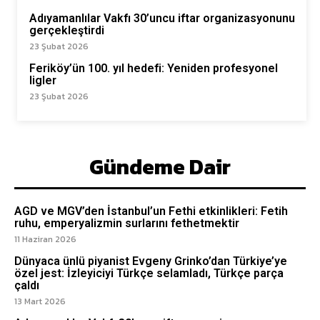
Adıyamanlılar Vakfı 30’uncu iftar organizasyonunu
gerçekleştirdi
23 Şubat 2026
Feriköy’ün 100. yıl hedefi: Yeniden profesyonel
ligler
23 Şubat 2026
Gündeme Dair
AGD ve MGV’den İstanbul’un Fethi etkinlikleri: Fetih
ruhu, emperyalizmin surlarını fethetmektir
11 Haziran 2026
Dünyaca ünlü piyanist Evgeny Grinko’dan Türkiye’ye
özel jest: İzleyiciyi Türkçe selamladı, Türkçe parça
çaldı
13 Mart 2026