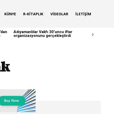
KÜNYE
R-KITAPLIK
VIDEOLAR
İLETIŞIM
’dan
Adıyamanlılar Vakfı 30’uncu iftar
e
organizasyonunu gerçekleştirdi
ak