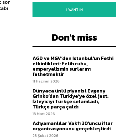
tabı
I WANT IN
Don't miss
AGD ve MGV’den İstanbul’un Fethi
etkinlikleri: Fetih ruhu,
emperyalizmin surlarını
fethetmektir
11 Haziran 2026
Dünyaca ünlü piyanist Evgeny
Grinko’dan Türkiye’ye özel jest:
İzleyiciyi Türkçe selamladı,
Türkçe parça çaldı
13 Mart 2026
Adıyamanlılar Vakfı 30’uncu iftar
organizasyonunu gerçekleştirdi
23 Şubat 2026