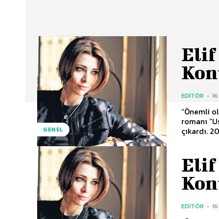
Elif
Kon
EDITÖR
-
16
“Önemli olan
romanı “Us
çıkardı. 2
GENEL
Elif
Kon
EDITÖR
-
16