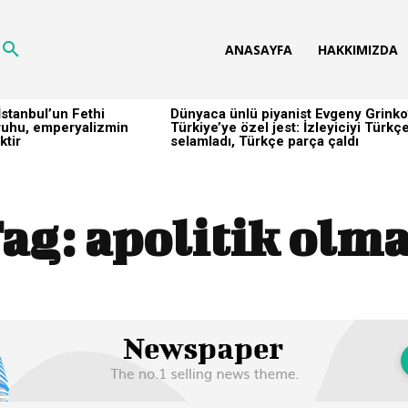
ANASAYFA
HAKKIMIZDA
stanbul’un Fethi
Dünyaca ünlü piyanist Evgeny Grinko
h ruhu, emperyalizmin
Türkiye’ye özel jest: İzleyiciyi Türkç
ktir
selamladı, Türkçe parça çaldı
ag:
apolitik olm