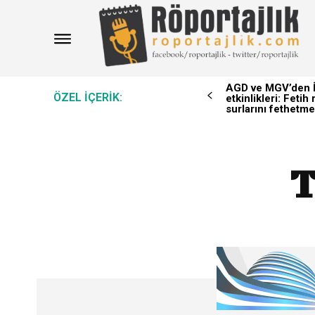
AGD ve MGV’den İ
ÖZEL IÇERIK:
etkinlikleri: Feti
surlarını fethetme
T