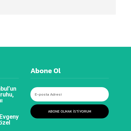
Abone Ol
bul’un
 ruhu,
ı
ABONE OLMAK ISTIYORUM
 Evgeny
özel