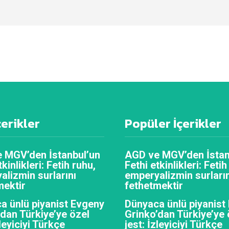
çerikler
Popüler İçerikler
 MGV’den İstanbul’un
AGD ve MGV’den İstan
tkinlikleri: Fetih ruhu,
Fethi etkinlikleri: Fetih
alizmin surlarını
emperyalizmin surların
mektir
fethetmektir
a ünlü piyanist Evgeny
Dünyaca ünlü piyanist
’dan Türkiye’ye özel
Grinko’dan Türkiye’ye 
zleyiciyi Türkçe
jest: İzleyiciyi Türkçe