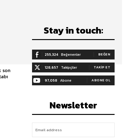
Stay in touch:
255,324
Beğenenler
BEĞEN
128,657
Takipçiler
TAKIP ET
tabı
97,058
Abone
ABONE OL
Newsletter