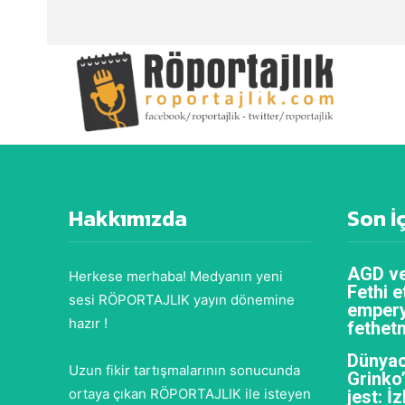
Hakkımızda
Son İ
AGD ve
Herkese merhaba! Medyanın yeni
Fethi e
sesi RÖPORTAJLIK yayın dönemine
empery
hazır !
fethet
Dünyac
Uzun fikir tartışmalarının sonucunda
Grinko
ortaya çıkan RÖPORTAJLIK ile isteyen
jest: İ