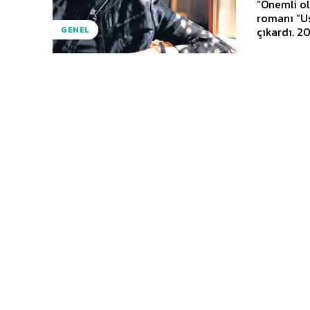
“Önemli olan
romanı “Us
çıkardı. 2
GENEL