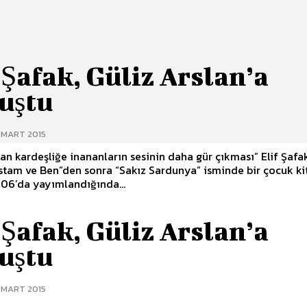
 Şafak, Güliz Arslan’a
uştu
 MART 2015
 kardeşliğe inananların sesinin daha gür çıkması” Elif Şafak son
tam ve Ben”den sonra “Sakız Sardunya” isminde bir çocuk ki
006’da yayımlandığında...
 Şafak, Güliz Arslan’a
uştu
 MART 2015