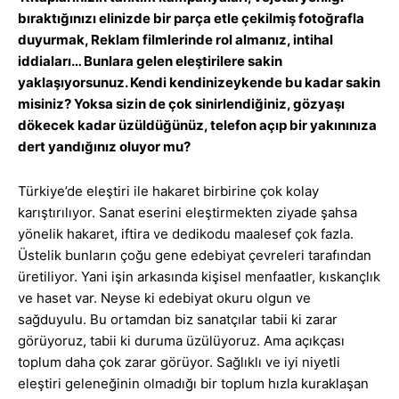
bıraktığınızı elinizde bir parça etle çekilmiş fotoğrafla
duyurmak, Reklam filmlerinde rol almanız, intihal
iddiaları… Bunlara gelen eleştirilere sakin
yaklaşıyorsunuz. Kendi kendinizeykende bu kadar sakin
misiniz? Yoksa sizin de çok sinirlendiğiniz, gözyaşı
dökecek kadar üzüldüğünüz, telefon açıp bir yakınınıza
dert yandığınız oluyor mu?
Türkiye’de eleştiri ile hakaret birbirine çok kolay
karıştırılıyor. Sanat eserini eleştirmekten ziyade şahsa
yönelik hakaret, iftira ve dedikodu maalesef çok fazla.
Üstelik bunların çoğu gene edebiyat çevreleri tarafından
üretiliyor. Yani işin arkasında kişisel menfaatler, kıskançlık
ve haset var. Neyse ki edebiyat okuru olgun ve
sağduyulu. Bu ortamdan biz sanatçılar tabii ki zarar
görüyoruz, tabii ki duruma üzülüyoruz. Ama açıkçası
toplum daha çok zarar görüyor. Sağlıklı ve iyi niyetli
eleştiri geleneğinin olmadığı bir toplum hızla kuraklaşan