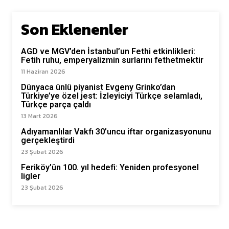
Son Eklenenler
AGD ve MGV’den İstanbul’un Fethi etkinlikleri:
Fetih ruhu, emperyalizmin surlarını fethetmektir
11 Haziran 2026
Dünyaca ünlü piyanist Evgeny Grinko’dan
Türkiye’ye özel jest: İzleyiciyi Türkçe selamladı,
Türkçe parça çaldı
13 Mart 2026
Adıyamanlılar Vakfı 30’uncu iftar organizasyonunu
gerçekleştirdi
23 Şubat 2026
Feriköy’ün 100. yıl hedefi: Yeniden profesyonel
ligler
23 Şubat 2026