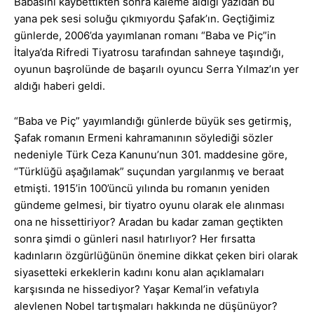
Babasını kaybettikten sonra kaleme aldığı yazıdan bu
yana pek sesi soluğu çıkmıyordu Şafak’ın. Geçtiğimiz
günlerde, 2006’da yayımlanan romanı “Baba ve Piç”in
İtalya’da Rifredi Tiyatrosu tarafından sahneye taşındığı,
oyunun başrolünde de başarılı oyuncu Serra Yılmaz’ın yer
aldığı haberi geldi.
“Baba ve Piç” yayımlandığı günlerde büyük ses getirmiş,
Şafak romanın Ermeni kahramanının söylediği sözler
nedeniyle Türk Ceza Kanunu’nun 301. maddesine göre,
“Türklüğü aşağılamak” suçundan yargılanmış ve beraat
etmişti. 1915’in 100’üncü yılında bu romanın yeniden
gündeme gelmesi, bir tiyatro oyunu olarak ele alınması
ona ne hissettiriyor? Aradan bu kadar zaman geçtikten
sonra şimdi o günleri nasıl hatırlıyor? Her fırsatta
kadınların özgürlüğünün önemine dikkat çeken biri olarak
siyasetteki erkeklerin kadını konu alan açıklamaları
karşısında ne hissediyor? Yaşar Kemal’in vefatıyla
alevlenen Nobel tartışmaları hakkında ne düşünüyor?