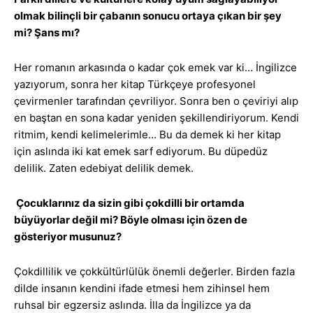
olmak bilinçli bir çabanın sonucu ortaya çıkan bir şey
mi? Şans mı?
Her romanın arkasında o kadar çok emek var ki… İngilizce
yazıyorum, sonra her kitap Türkçeye profesyonel
çevirmenler tarafından çevriliyor. Sonra ben o çeviriyi alıp
en baştan en sona kadar yeniden şekillendiriyorum. Kendi
ritmim, kendi kelimelerimle… Bu da demek ki her kitap
için aslında iki kat emek sarf ediyorum. Bu düpedüz
delilik. Zaten edebiyat delilik demek.
Çocuklarınız da sizin gibi çokdilli bir ortamda
büyüyorlar değil mi? Böyle olması için özen de
gösteriyor musunuz?
Çokdillilik ve çokkültürlülük önemli değerler. Birden fazla
dilde insanın kendini ifade etmesi hem zihinsel hem
ruhsal bir egzersiz aslında. İlla da İngilizce ya da