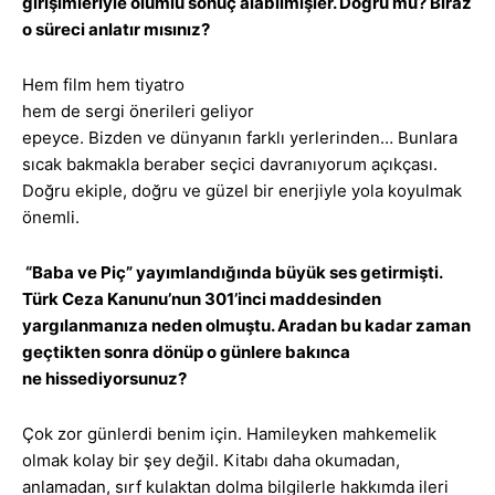
girişimleriyle olumlu sonuç alabilmişler. Doğru mu? Biraz
o süreci anlatır mısınız?
Hem film hem tiyatro
hem de sergi önerileri geliyor
epeyce. Bizden ve dünyanın farklı yerlerinden… Bunlara
sıcak bakmakla beraber seçici davranıyorum açıkçası.
Doğru ekiple, doğru ve güzel bir enerjiyle yola koyulmak
önemli.
“Baba ve Piç” yayımlandığında büyük ses getirmişti.
Türk Ceza Kanunu’nun 301’inci maddesinden
yargılanmanıza neden olmuştu. Aradan bu kadar zaman
geçtikten sonra dönüp o günlere bakınca
ne hissediyorsunuz?
Çok zor günlerdi benim için. Hamileyken mahkemelik
olmak kolay bir şey değil. Kitabı daha okumadan,
anlamadan, sırf kulaktan dolma bilgilerle hakkımda ileri