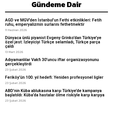
Gündeme Dair
AGD ve MGV’den İstanbul’un Fethi etkinlikleri: Fetih
ruhu, emperyalizmin surlarını fethetmektir
11 Haziran 2026
Dünyaca ünlü piyanist Evgeny Grinko’dan Türkiye’ye
özel jest: İzleyiciyi Türkçe selamladı, Türkçe parça
çaldı
13 Mart 2026
Adıyamanlılar Vakfı 30’uncu iftar organizasyonunu
gerçekleştirdi
23 Şubat 2026
Feriköy’ün 100. yıl hedefi: Yeniden profesyonel ligler
23 Şubat 2026
ABD’nin Küba ablukasına karşı Türkiye’de kampanya
başlatıldı: Küba’da hastalar ölme riskiyle karşı karşıya
23 Şubat 2026