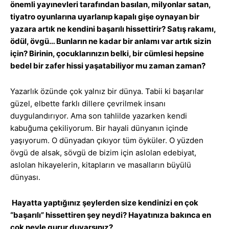
önemli yayınevleri tarafından basılan, milyonlar satan,
tiyatro oyunlarına uyarlanıp kapalı gişe oynayan bir
yazara artık ne kendini başarılı hissettirir? Satış rakamı,
ödül, övgü… Bunların ne kadar bir anlamı var artık sizin
için? Birinin, çocuklarınızın belki, bir cümlesi hepsine
bedel bir zafer hissi yaşatabiliyor mu zaman zaman?
Yazarlık özünde çok yalnız bir dünya. Tabii ki başarılar
güzel, elbette farklı dillere çevrilmek insanı
duygulandırıyor. Ama son tahlilde yazarken kendi
kabuğuma çekiliyorum. Bir hayali dünyanın içinde
yaşıyorum. O dünyadan çıkıyor tüm öyküler. O yüzden
övgü de alsak, sövgü de bizim için aslolan edebiyat,
aslolan hikayelerin, kitapların ve masalların büyülü
dünyası.
Hayatta yaptığınız şeylerden size kendinizi en çok
“başarılı” hissettiren şey neydi? Hayatınıza bakınca en
çok neyle gurur duyarsınız?