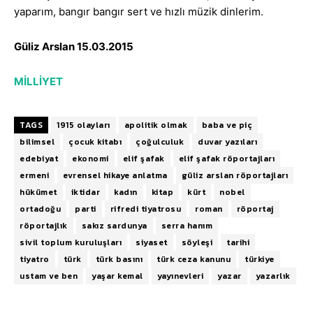
yaparım, bangır bangır sert ve hızlı müzik dinlerim.
Güliz Arslan 15.03.2015
MİLLİYET
TAGS
1915 olayları
apolitik olmak
baba ve piç
bilimsel
çocuk kitabı
çoğulculuk
duvar yazıları
edebiyat
ekonomi
elif şafak
elif şafak röportajları
ermeni
evrensel hikaye anlatma
güliz arslan röportajları
hükümet
iktidar
kadın
kitap
kürt
nobel
ortadoğu
parti
rifredi tiyatrosu
roman
röportaj
röportajlık
sakız sardunya
serra hanım
sivil toplum kuruluşları
siyaset
söyleşi
tarihi
tiyatro
türk
türk basını
türk ceza kanunu
türkiye
ustam ve ben
yaşar kemal
yayınevleri
yazar
yazarlık