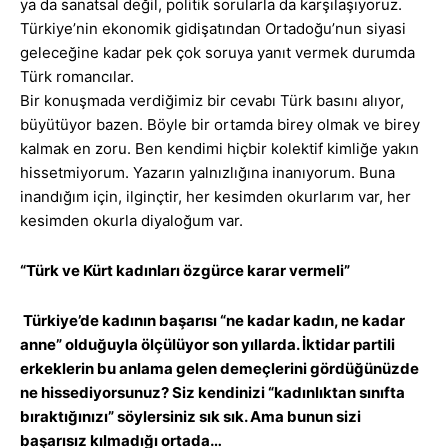
ya da sanatsal değil, politik sorularla da karşılaşıyoruz.
Türkiye’nin ekonomik gidişatından Ortadoğu’nun siyasi
geleceğine kadar pek çok soruya yanıt vermek durumda
Türk romancılar.
Bir konuşmada verdiğimiz bir cevabı Türk basını alıyor,
büyütüyor bazen. Böyle bir ortamda birey olmak ve birey
kalmak en zoru. Ben kendimi hiçbir kolektif kimliğe yakın
hissetmiyorum. Yazarın yalnızlığına inanıyorum. Buna
inandığım için, ilginçtir, her kesimden okurlarım var, her
kesimden okurla diyaloğum var.
“Türk ve Kürt kadınları özgürce karar vermeli”
Türkiye’de kadının başarısı “ne kadar kadın, ne kadar
anne” olduğuyla ölçülüyor son yıllarda. İktidar partili
erkeklerin bu anlama gelen demeçlerini gördüğünüzde
ne hissediyorsunuz? Siz kendinizi “kadınlıktan sınıfta
bıraktığınızı” söylersiniz sık sık. Ama bunun sizi
başarısız kılmadığı ortada…