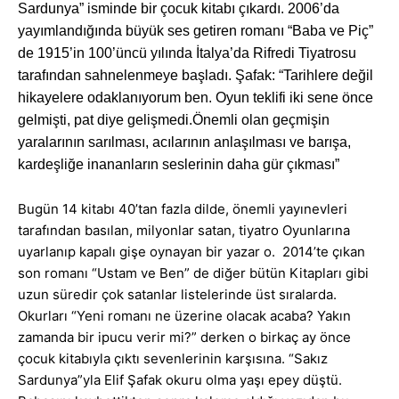
Sardunya” isminde bir çocuk kitabı çıkardı. 2006’da
yayımlandığında büyük ses getiren romanı “Baba ve Piç”
de 1915’in 100’üncü yılında İtalya’da Rifredi Tiyatrosu
tarafından sahnelenmeye başladı. Şafak: “Tarihlere değil
hikayelere odaklanıyorum ben. Oyun teklifi iki sene önce
gelmişti, pat diye gelişmedi.Önemli olan geçmişin
yaralarının sarılması, acılarının anlaşılması ve barışa,
kardeşliğe inananların seslerinin daha gür çıkması”
Bugün 14 kitabı 40’tan fazla dilde, önemli yayınevleri
tarafından basılan, milyonlar satan, tiyatro Oyunlarına
uyarlanıp kapalı gişe oynayan bir yazar o. 2014’te çıkan
son romanı “Ustam ve Ben” de diğer bütün Kitapları gibi
uzun süredir çok satanlar listelerinde üst sıralarda.
Okurları “Yeni romanı ne üzerine olacak acaba? Yakın
zamanda bir ipucu verir mi?” derken o birkaç ay önce
çocuk kitabıyla çıktı sevenlerinin karşısına. “Sakız
Sardunya”yla Elif Şafak okuru olma yaşı epey düştü.