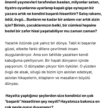
önemli yayınevleri tarafından basılan, milyonlar satan,
tiyatro oyunlarına uyarlanıp kapalı gişe oynayan bir
yazara artık ne kendini başarılı hissettirir? Satış rakamı,
ödül, övgü… Bunların ne kadar bir anlamı var artık sizin
için? Birinin, çocuklarınızın belki, bir cümlesi hepsine
bedel bir zafer hissi yaşatabiliyor mu zaman zaman?
Yazarlık özünde çok yalnız bir dünya. Tabii ki başarılar
güzel, elbette farklı dillere çevrilmek insanı
duygulandırıyor. Ama son tahlilde yazarken kendi
kabuğuma çekiliyorum. Bir hayali dünyanın içinde
yaşıyorum. O dünyadan çıkıyor tüm öyküler. O yüzden
övgü de alsak, sövgü de bizim için aslolan edebiyat,
aslolan hikayelerin, kitapların ve masalların büyülü
dünyası.
Hayatta yaptığınız şeylerden size kendinizi en çok
“başarılı” hissettiren şey neydi? Hayatınıza bakınca en
çok neyle gurur duyarsınız?