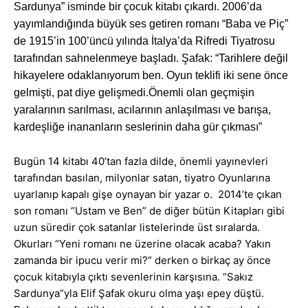
Sardunya” isminde bir çocuk kitabı çıkardı. 2006’da
yayımlandığında büyük ses getiren romanı “Baba ve Piç”
de 1915’in 100’üncü yılında İtalya’da Rifredi Tiyatrosu
tarafından sahnelenmeye başladı. Şafak: “Tarihlere değil
hikayelere odaklanıyorum ben. Oyun teklifi iki sene önce
gelmişti, pat diye gelişmedi.Önemli olan geçmişin
yaralarının sarılması, acılarının anlaşılması ve barışa,
kardeşliğe inananların seslerinin daha gür çıkması”
Bugün 14 kitabı 40’tan fazla dilde, önemli yayınevleri
tarafından basılan, milyonlar satan, tiyatro Oyunlarına
uyarlanıp kapalı gişe oynayan bir yazar o. 2014’te çıkan
son romanı “Ustam ve Ben” de diğer bütün Kitapları gibi
uzun süredir çok satanlar listelerinde üst sıralarda.
Okurları “Yeni romanı ne üzerine olacak acaba? Yakın
zamanda bir ipucu verir mi?” derken o birkaç ay önce
çocuk kitabıyla çıktı sevenlerinin karşısına. “Sakız
Sardunya”yla Elif Şafak okuru olma yaşı epey düştü.