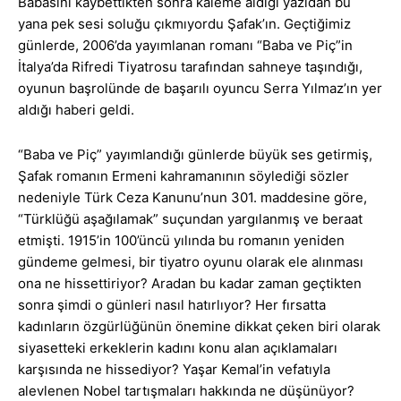
Babasını kaybettikten sonra kaleme aldığı yazıdan bu
yana pek sesi soluğu çıkmıyordu Şafak’ın. Geçtiğimiz
günlerde, 2006’da yayımlanan romanı “Baba ve Piç”in
İtalya’da Rifredi Tiyatrosu tarafından sahneye taşındığı,
oyunun başrolünde de başarılı oyuncu Serra Yılmaz’ın yer
aldığı haberi geldi.
“Baba ve Piç” yayımlandığı günlerde büyük ses getirmiş,
Şafak romanın Ermeni kahramanının söylediği sözler
nedeniyle Türk Ceza Kanunu’nun 301. maddesine göre,
“Türklüğü aşağılamak” suçundan yargılanmış ve beraat
etmişti. 1915’in 100’üncü yılında bu romanın yeniden
gündeme gelmesi, bir tiyatro oyunu olarak ele alınması
ona ne hissettiriyor? Aradan bu kadar zaman geçtikten
sonra şimdi o günleri nasıl hatırlıyor? Her fırsatta
kadınların özgürlüğünün önemine dikkat çeken biri olarak
siyasetteki erkeklerin kadını konu alan açıklamaları
karşısında ne hissediyor? Yaşar Kemal’in vefatıyla
alevlenen Nobel tartışmaları hakkında ne düşünüyor?