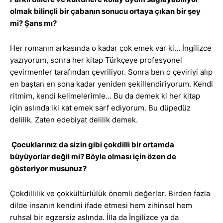
olmak bilinçli bir çabanın sonucu ortaya çıkan bir şey
mi? Şans mı?
Her romanın arkasında o kadar çok emek var ki… İngilizce
yazıyorum, sonra her kitap Türkçeye profesyonel
çevirmenler tarafından çevriliyor. Sonra ben o çeviriyi alıp
en baştan en sona kadar yeniden şekillendiriyorum. Kendi
ritmim, kendi kelimelerimle… Bu da demek ki her kitap
için aslında iki kat emek sarf ediyorum. Bu düpedüz
delilik. Zaten edebiyat delilik demek.
Çocuklarınız da sizin gibi çokdilli bir ortamda
büyüyorlar değil mi? Böyle olması için özen de
gösteriyor musunuz?
Çokdillilik ve çokkültürlülük önemli değerler. Birden fazla
dilde insanın kendini ifade etmesi hem zihinsel hem
ruhsal bir egzersiz aslında. İlla da İngilizce ya da