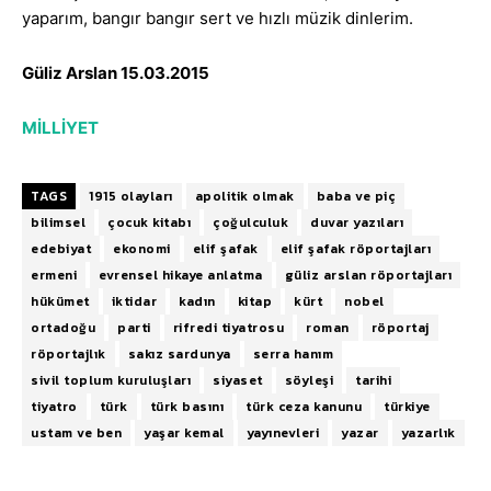
yaparım, bangır bangır sert ve hızlı müzik dinlerim.
Güliz Arslan 15.03.2015
MİLLİYET
TAGS
1915 olayları
apolitik olmak
baba ve piç
bilimsel
çocuk kitabı
çoğulculuk
duvar yazıları
edebiyat
ekonomi
elif şafak
elif şafak röportajları
ermeni
evrensel hikaye anlatma
güliz arslan röportajları
hükümet
iktidar
kadın
kitap
kürt
nobel
ortadoğu
parti
rifredi tiyatrosu
roman
röportaj
röportajlık
sakız sardunya
serra hanım
sivil toplum kuruluşları
siyaset
söyleşi
tarihi
tiyatro
türk
türk basını
türk ceza kanunu
türkiye
ustam ve ben
yaşar kemal
yayınevleri
yazar
yazarlık