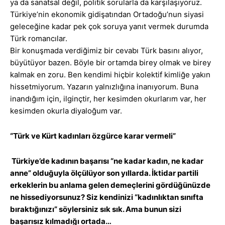
ya da sanatsal değil, politik sorularla da karşılaşıyoruz.
Türkiye’nin ekonomik gidişatından Ortadoğu’nun siyasi
geleceğine kadar pek çok soruya yanıt vermek durumda
Türk romancılar.
Bir konuşmada verdiğimiz bir cevabı Türk basını alıyor,
büyütüyor bazen. Böyle bir ortamda birey olmak ve birey
kalmak en zoru. Ben kendimi hiçbir kolektif kimliğe yakın
hissetmiyorum. Yazarın yalnızlığına inanıyorum. Buna
inandığım için, ilginçtir, her kesimden okurlarım var, her
kesimden okurla diyaloğum var.
“Türk ve Kürt kadınları özgürce karar vermeli”
Türkiye’de kadının başarısı “ne kadar kadın, ne kadar
anne” olduğuyla ölçülüyor son yıllarda. İktidar partili
erkeklerin bu anlama gelen demeçlerini gördüğünüzde
ne hissediyorsunuz? Siz kendinizi “kadınlıktan sınıfta
bıraktığınızı” söylersiniz sık sık. Ama bunun sizi
başarısız kılmadığı ortada…