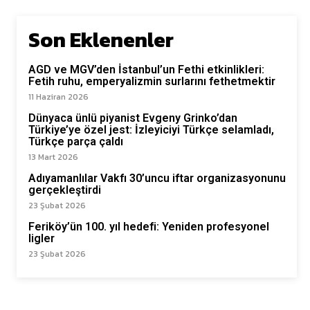
Son Eklenenler
AGD ve MGV’den İstanbul’un Fethi etkinlikleri:
Fetih ruhu, emperyalizmin surlarını fethetmektir
11 Haziran 2026
Dünyaca ünlü piyanist Evgeny Grinko’dan
Türkiye’ye özel jest: İzleyiciyi Türkçe selamladı,
Türkçe parça çaldı
13 Mart 2026
Adıyamanlılar Vakfı 30’uncu iftar organizasyonunu
gerçekleştirdi
23 Şubat 2026
Feriköy’ün 100. yıl hedefi: Yeniden profesyonel
ligler
23 Şubat 2026