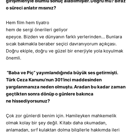
girişimleriyle olumlu sonuç alabilmişler. Doğru mu? Biraz
o süreci anlatır mısınız?
Hem film hem tiyatro
hem de sergi önerileri geliyor
epeyce. Bizden ve dünyanın farklı yerlerinden… Bunlara
sıcak bakmakla beraber seçici davranıyorum açıkçası.
Doğru ekiple, doğru ve güzel bir enerjiyle yola koyulmak
önemli.
“Baba ve Piç” yayımlandığında büyük ses getirmişti.
Türk Ceza Kanunu’nun 301’inci maddesinden
yargılanmanıza neden olmuştu. Aradan bu kadar zaman
geçtikten sonra dönüp o günlere bakınca
ne hissediyorsunuz?
Çok zor günlerdi benim için. Hamileyken mahkemelik
olmak kolay bir şey değil. Kitabı daha okumadan,
anlamadan, sırf kulaktan dolma bilgilerle hakkımda ileri