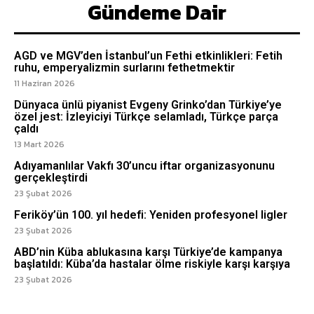
Gündeme Dair
AGD ve MGV’den İstanbul’un Fethi etkinlikleri: Fetih
ruhu, emperyalizmin surlarını fethetmektir
11 Haziran 2026
Dünyaca ünlü piyanist Evgeny Grinko’dan Türkiye’ye
özel jest: İzleyiciyi Türkçe selamladı, Türkçe parça
çaldı
13 Mart 2026
Adıyamanlılar Vakfı 30’uncu iftar organizasyonunu
gerçekleştirdi
23 Şubat 2026
Feriköy’ün 100. yıl hedefi: Yeniden profesyonel ligler
23 Şubat 2026
ABD’nin Küba ablukasına karşı Türkiye’de kampanya
başlatıldı: Küba’da hastalar ölme riskiyle karşı karşıya
23 Şubat 2026