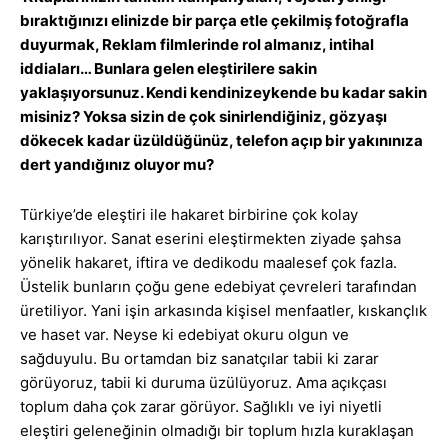
bıraktığınızı elinizde bir parça etle çekilmiş fotoğrafla
duyurmak, Reklam filmlerinde rol almanız, intihal
iddiaları… Bunlara gelen eleştirilere sakin
yaklaşıyorsunuz. Kendi kendinizeykende bu kadar sakin
misiniz? Yoksa sizin de çok sinirlendiğiniz, gözyaşı
dökecek kadar üzüldüğünüz, telefon açıp bir yakınınıza
dert yandığınız oluyor mu?
Türkiye’de eleştiri ile hakaret birbirine çok kolay
karıştırılıyor. Sanat eserini eleştirmekten ziyade şahsa
yönelik hakaret, iftira ve dedikodu maalesef çok fazla.
Üstelik bunların çoğu gene edebiyat çevreleri tarafından
üretiliyor. Yani işin arkasında kişisel menfaatler, kıskançlık
ve haset var. Neyse ki edebiyat okuru olgun ve
sağduyulu. Bu ortamdan biz sanatçılar tabii ki zarar
görüyoruz, tabii ki duruma üzülüyoruz. Ama açıkçası
toplum daha çok zarar görüyor. Sağlıklı ve iyi niyetli
eleştiri geleneğinin olmadığı bir toplum hızla kuraklaşan